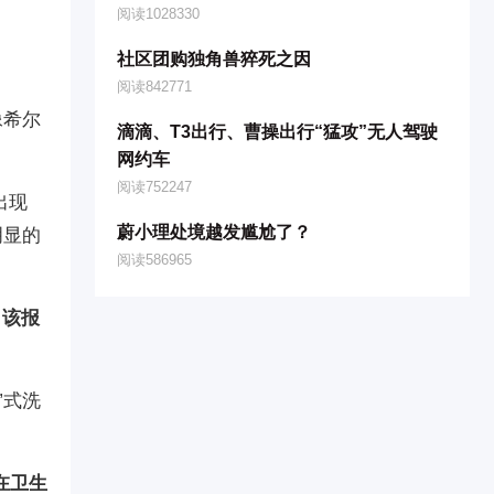
阅读1028330
社区团购独角兽猝死之因
阅读842771
像希尔
滴滴、T3出行、曹操出行“猛攻”无人驾驶
网约车
阅读752247
出现
蔚小理处境越发尴尬了？
明显的
阅读586965
，该报
”式洗
在卫生