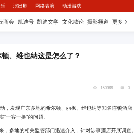
音乐
演出剧
网络表演
动漫游戏
云商会
凯迪号
凯迪文学
文化散论
摄影频道
更多
尔顿、维也纳这是怎么了？
150989
0


行动，发现广东多地的希尔顿、丽枫、维也纳等知名连锁酒店
实“一客一换”的问题。
来，多地的相关监管部门迅速介入，针对涉事酒店开展调查