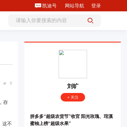
凯迪号
网站导航
登录
0

刘旷
+ 关注
，存
拼多多“超级农货节”收官 阳光玫瑰、琯溪
。这不
蜜柚上榜“超级水果”