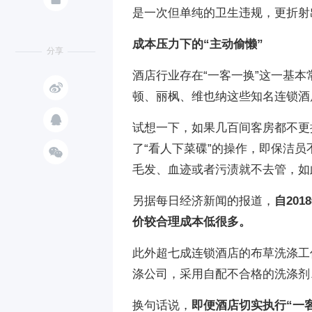
是一次但单纯的卫生违规，更折射
成本压力下的“主动偷懒”
分享
酒店行业存在“一客一换”这一基

顿、丽枫、维也纳这些知名连锁酒

试想一下，如果几百间客房都不更
了“看人下菜碟”的操作，即保洁

毛发、血迹或者污渍就不去管，如
另据每日经济新闻的报道，
自20
价较合理成本低很多。
此外超七成连锁酒店的布草洗涤工
涤公司，采用自配不合格的洗涤剂
换句话说，
即便酒店切实执行“一