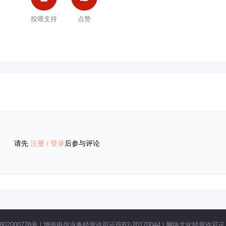
投喂支持
点赞
请先
注册
/
登录
后参与评论
02000728号
|
增值电信业务经营许可证琼B2-20170044
|
网络文化经营许可证 琼