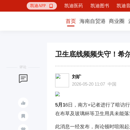
凯迪医药
凯迪图书
凯迪
凯迪APP

首页
海南自贸港
商业圈
卫生底线频频失守！希
评论
刘旷

2026-05-20 11:07
中国

5月1
6日，南方+记者进行了暗访
在布草及玻璃杯等卫生用具未能落

此消息一经发布，舆论顿时喧闹起
