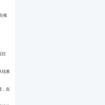
合规
店巨
从结果
度，在