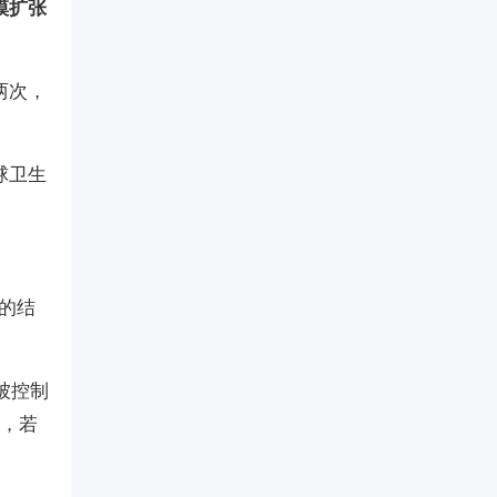
模扩张
两次，
球卫生
的结
被控制
着，若