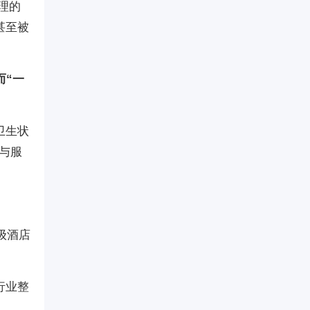
理的
甚至被
而“一
卫生状
与服
级酒店
行业整