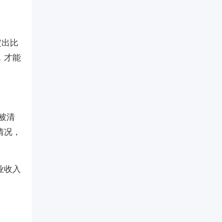
定出比
，才能
被清
情况，
业收入