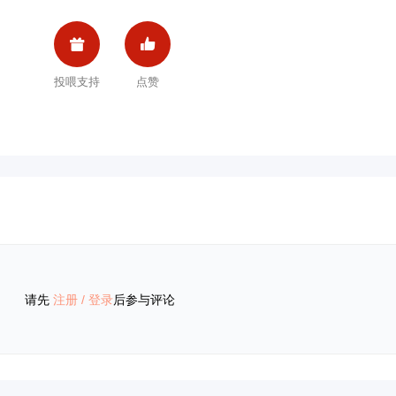


投喂支持
点赞
请先
注册
/
登录
后参与评论