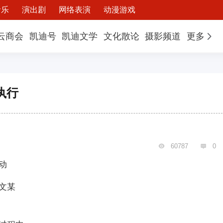
音乐
演出剧
网络表演
动漫游戏
云商会
凯迪号
凯迪文学
文化散论
摄影频道
更多
执行
60787
0


动
文某