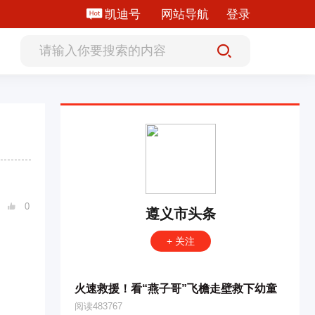
凯迪号
网站导航
登录
0

遵义市头条
+ 关注
火速救援！看“燕子哥”飞檐走壁救下幼童
阅读483767