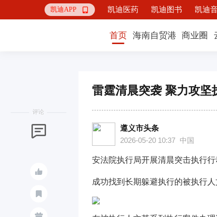
凯迪医药
凯迪图书
凯迪
凯迪APP

首页
海南自贸港
商业圈
雷霆清晨突袭 聚力攻坚
评论
遵义市头条

2026-05-20 10:37
中国
安法院执行局开展清晨突击执行行

成功找到长期躲避执行的被执行人

