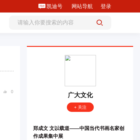
凯迪号
网站导航
登录
0

广大文化
+ 关注
郑成文 文以载道——中国当代书画名家创
作成果集中展