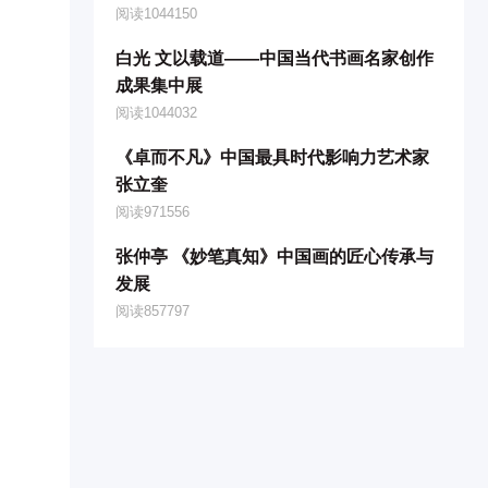
阅读1044150
白光 文以载道——中国当代书画名家创作
成果集中展
阅读1044032
《卓而不凡》中国最具时代影响力艺术家
张立奎
阅读971556
张仲亭 《妙笔真知》中国画的匠心传承与
发展
阅读857797