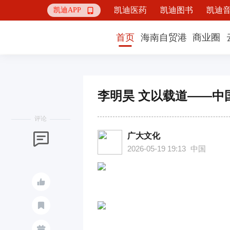
凯迪医药
凯迪图书
凯迪
凯迪APP

首页
海南自贸港
商业圈
李明昊 文以载道——中
评论
广大文化

2026-05-19 19:13
中国


