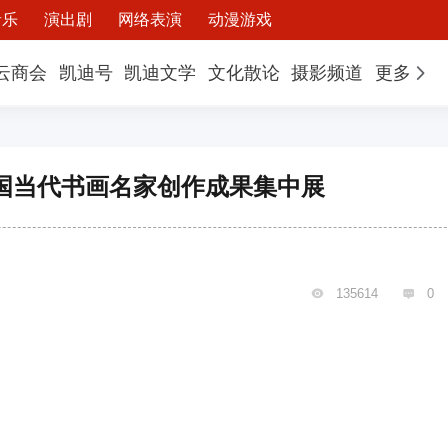
音乐
演出剧
网络表演
动漫游戏
云商会
凯迪号
凯迪文学
文化散论
摄影频道
更多
国当代书画名家创作成果集中展
135614
0

