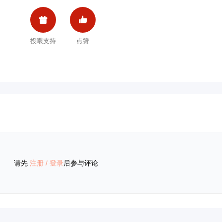


投喂支持
点赞
请先
注册
/
登录
后参与评论