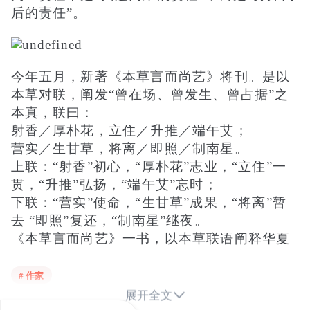
后的责任”。
今年五月，新著《本草言而尚艺》将刊。是以
本草对联，阐发“曾在场、曾发生、曾占据”之
本真，联曰：
射香／厚朴花，立住／升推／端午艾；
营实／生甘草，将离／即照／制南星。
上联：“射香”初心，“厚朴花”志业，“立住”一
贯，“升推”弘扬，“端午艾”忘时；
下联：“营实”使命，“生甘草”成果，“将离”暂
去 “即照”复还，“制南星”继夜。
《本草言而尚艺》一书，以本草联语阐释华夏
艺术之社会担当，亦探其在新时势下之使命。
全书辑录书法文论11篇、国画品评21篇、陶艺
# 作家
述评5篇、雕塑解读4篇，以及本草对联120

展开全文