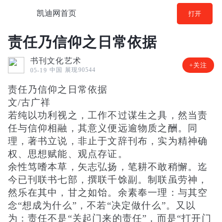
凯迪网首页
打开
责任乃信仰之日常依据
书刊文化艺术
+关注
中国
展现90544
05-19
责任乃信仰之日常依据
文/古广祥
若纯以功利视之，工作不过谋生之具，然当责
任与信仰相融，其意义便远逾物质之酬。同
理，著书立说，非止于文辞刊布，实为精神确
权、思想赋能、观点存证。
余性笃嗜本草，矢志弘扬，笔耕不敢稍懈。迄
今已刊联书七部，撰联千馀副。制联虽劳神，
然乐在其中，甘之如饴。余素奉一理：与其空
念“想成为什么”，不若“决定做什么”。又以
为：责任不是“关起门来的责任”，而是“打开门