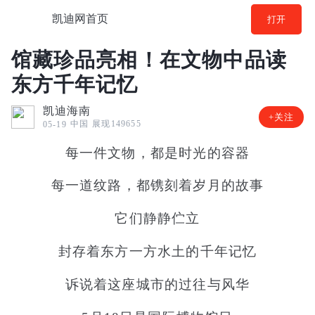
凯迪网首页
打开
馆藏珍品亮相！在文物中品读
东方千年记忆
凯迪海南
+关注
中国
展现149655
05-19
每一件文物，都是时光的容器
每一道纹路，都镌刻着岁月的故事
它们静静伫立
封存着东方一方水土的千年记忆
诉说着这座城市的过往与风华