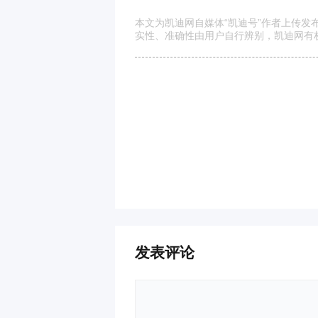
本文为凯迪网自媒体“凯迪号”作者上传
实性、准确性由用户自行辨别，凯迪网有
发表评论