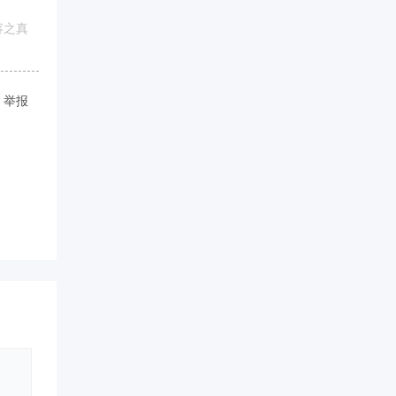
容之真
举报