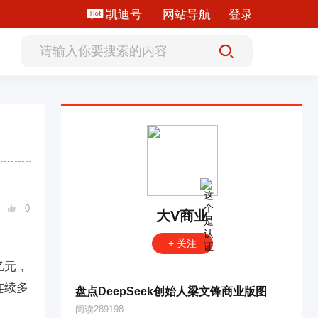
凯迪号
网站导航
登录
0

大V商业
+ 关注
亿元，
连续多
盘点DeepSeek创始人梁文锋商业版图
阅读289198