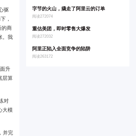
字节的火山，撬走了阿里云的订单
心驱
阅读272074
动下，
新的商
重估美团，即时零售大爆发
阅读272032
张。我
阿里正陷入全面竞争的陷阱
阅读263172
全面升
从底层算
练对
心大模
，并完