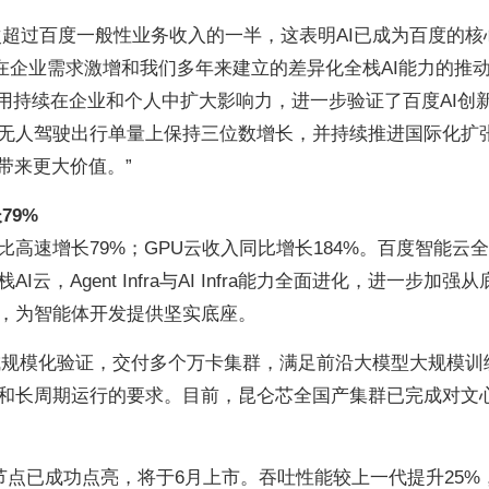
次超过百度一般性业务收入的一半，这表明AI已成为百度的核
“在企业需求激增和我们多年来建立的差异化全栈AI能力的推
应用持续在企业和个人中扩大影响力，进一步验证了百度AI创
无人驾驶出行单量上保持三位数增长，并持续推进国际化扩
带来更大价值。”
79%
比高速增长79%；GPU云收入同比增长184%。百度智能云
，Agent Infra与AI Infra能力全面进化，进一步加强
，为智能体开发提供坚实底座。
完成规模化验证，交付多个万卡集群，满足前沿大模型大规模训
和长周期运行的要求。目前，昆仑芯全国产集群已完成对文
节点已成功点亮，将于6月上市。吞吐性能较上一代提升25%