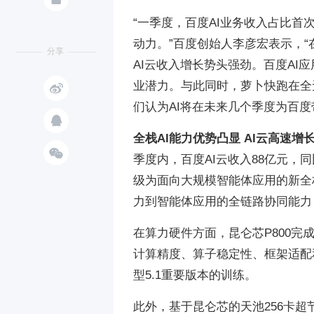
“一季度，百度AI业务收入占比首
动力。”百度创始人李彦宏表示，
分享
AI云收入增长势头强劲。百度AI

业潜力。与此同时，萝卜快跑在全
们认为AI将在未来几个季度为百度

全栈AI能力优势凸显 AI云高速增长

季度内，百度AI云收入88亿元，同
级为面向大规模智能体应用的新全栈AI云
力到智能体应用的全链路协同能力
在算力硬件方面，昆仑芯P800
计算精度、算子稳定性、框架适配
型5.1重要版本的训练。
此外，基于昆仑芯的天池256卡超