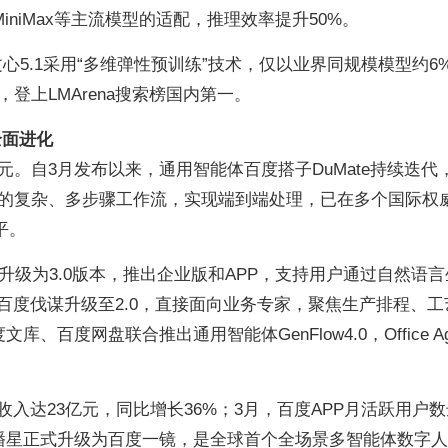
、MiniMax等主流模型的适配，推理效率提升50%。
文心5.1采用“多维弹性预训练”技术，仅以业界同规模模型约6
登上LMArena搜索榜国内第一。
全面进化
亿元。自3月发布以来，通用智能体百度搭子DuMate持续迭代
的复杂、多步骤工作流，实现端到端处理，已在多个国际权威
水平。
，秒哒升级为3.0版本，推出企业版和APP，支持用户通过自然语
百度伐谋升级至2.0，直接面向业务专家，聚焦生产排程、工
百度网盘联合推出通用智能体GenFlow4.0，Office Ag
入达23亿元，同比增长36%；3月，百度APP月活跃用户数达
播星正式升级为百度一镜，是全球首个全场景多智能体数字