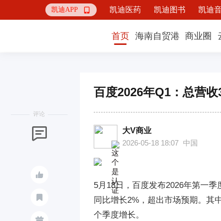
凯迪医药
凯迪图书
凯迪
凯迪APP

首页
海南自贸港
商业圈
百度2026年Q1：总营收
评论
大V商业

2026-05-18 18:07
中国

5月18日，百度发布2026年第一

同比增长2%，超出市场预期。其中
个季度增长。
