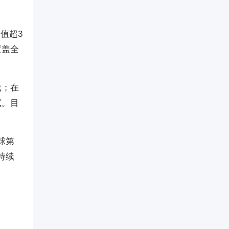
值超3
覆盖全
线；在
试。目
全球第
持续