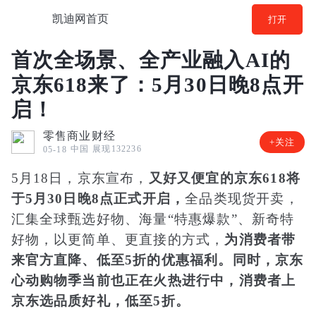
凯迪网首页
打开
首次全场景、全产业融入AI的
京东618来了：5月30日晚8点开
启！
零售商业财经
+关注
中国
展现132236
05-18
5月18日，京东宣布，
又好又便宜的京东618将
于5月30日晚8点正式开启，
全品类现货开卖，
汇集全球甄选好物、海量“特惠爆款”、新奇特
好物，以更简单、更直接的方式，
为消费者带
来官方直降、低至5折的优惠福利。同时，京东
心动购物季当前也正在火热进行中，消费者上
京东选品质好礼，低至5折。