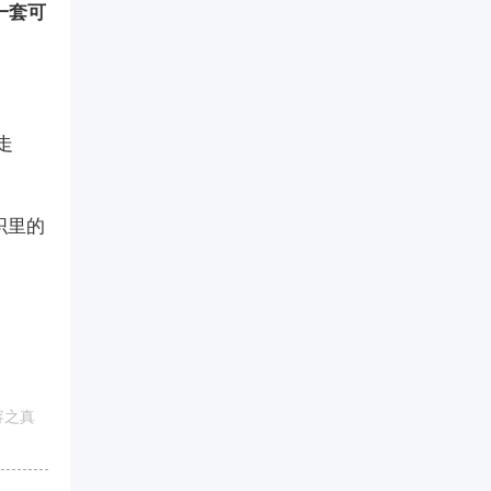
一套可
走
织里的
容之真