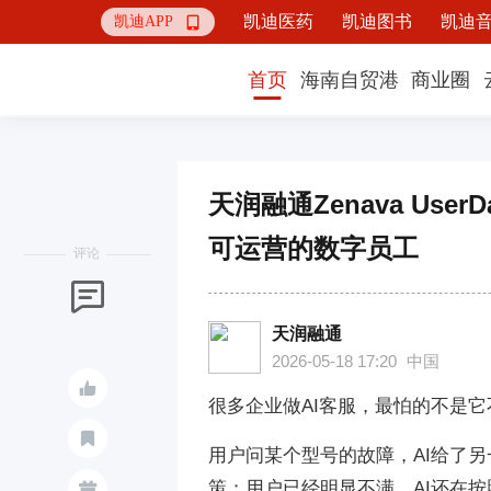
凯迪医药
凯迪图书
凯迪
凯迪APP

首页
海南自贸港
商业圈
天润融通Zenava Us
可运营的数字员工
评论

天润融通
2026-05-18 17:20
中国

很多企业做AI客服，最怕的不是它

用户问某个型号的故障，AI给了
策；用户已经明显不满，AI还在
