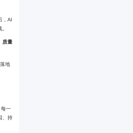
，AI
线。
、质量
t落地
。每一
因、持