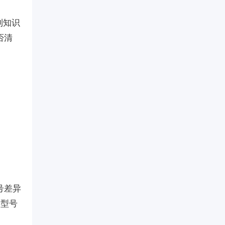
到知识
否清
号差异
+型号