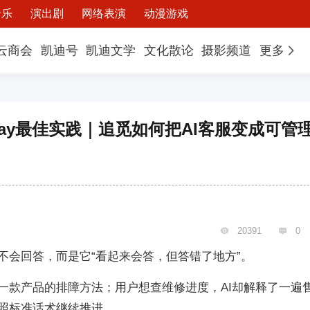
音乐
演出剧
网络表演
动漫游戏
云商会
凯迪号
凯迪文学
文化散论
摄影频道
更多
erDay最佳实践｜追觅如何把AI客服变成可管
20391
0


不会回答，而是它“看起来会答，但答错了地方”。
另一款产品的排障方法；用户想查维修进度，AI却解释了一遍
按照标准话术继续推进。