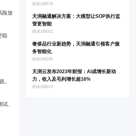
阅读190578
风险放
天润融通解决方案：大模型让SOP执行监
管更智能
阅读185052
更聪
奢侈品行业新趋势，天润融通引领客户服
务智能化
阅读168180
天润云发布2023年财报：AI成增长新动
力，收入及毛利增长超16%
实践。
阅读158013
测试、