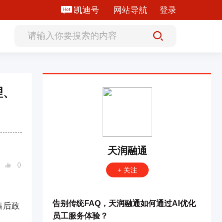
凯迪号
网站导航
登录
理、
天润融通
0

+ 关注
告别传统FAQ，天润融通如何通过AI优化
售后政
员工服务体验？