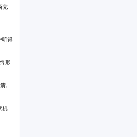
否完
户听得
最终形
得清、
代机