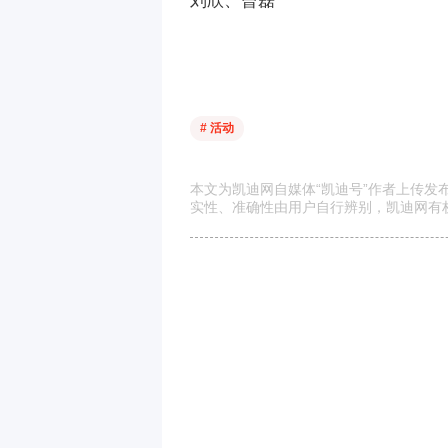
刘欣、曾磊
# 活动
本文为凯迪网自媒体“凯迪号”作者上传
实性、准确性由用户自行辨别，凯迪网有