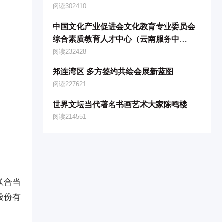
度盛典”将于2025年12月26日-28日在
阅读302410
中国文化产业促进会⽂化教育专业委员会
综合素质教育人才中心（云南服务中
心）、青少年综合素质评价云南管理中⼼
阅读232428
双平台落地云南
郑连湾区 多方签约共绘会展新蓝图
阅读227621
世界文坛当代著名书画艺术大家陈鸣楼
阅读214551
联合当
股份有