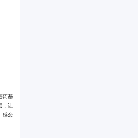
医药基
层，让
，感念