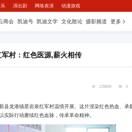
音乐
演出剧
网络表演
动漫游戏
云商会
凯迪号
凯迪文学
文化散论
摄影频道
更多
军村：红色医源,薪火相传
129668
0


新县龙港镇星岩泉红军村温情开展。这片浸染红色热血、承
以实际行动赓续红色血脉，传承革命精神。