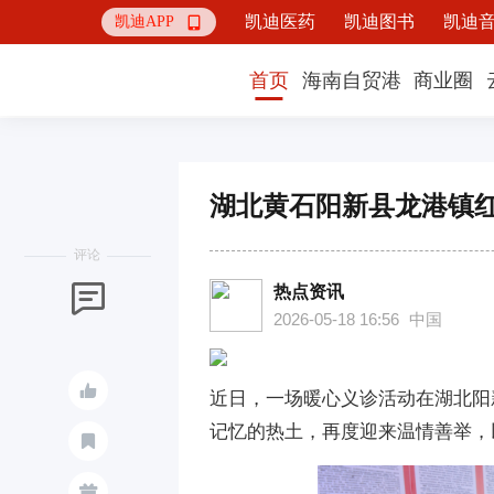
凯迪医药
凯迪图书
凯迪
凯迪APP

首页
海南自贸港
商业圈
湖北黄石阳新县龙港镇红
评论
热点资讯

2026-05-18 16:56
中国

近日，一场暖心义诊活动在湖北阳
记忆的热土，再度迎来温情善举，

