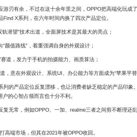
本应游刃有余，不过在这十余年里之间，OPPO把高端化玩成
品Find X系列，在六年时间内换了四次产品定位。
摄像头双轨潜望”技术出道，全面屏技术是其最大的亮点；
、X3转向“颜值路线”，着重强调自身的外观设计；
“高影像”赛道，发力于手机的拍摄能力、画质算法；
风味”赛道，意在外观设计、系统UI、办公能力等方面成为“苹果平替
 X系列的产品定位反复漂移，也让消费者缺乏稳定的产品印象
端用户的心智占领而言也十分不利。
复无常，例如OPPO、一加、realme三者之间剪不断理还
打高端市场，但其在2021年被OPPO收回。