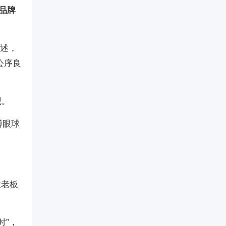
品牌
表述，
公序良
观。
博眼球
大老板
时”，