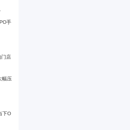
。
PO手
的门店
大幅压
当下O