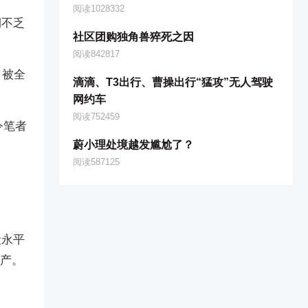
阅读1028332
期不乏
社区团购独角兽猝死之因
阅读842817
，被全
滴滴、T3出行、曹操出行“猛攻”无人驾驶
网约车
阅读752459
令笔者
蔚小理处境越发尴尬了？
阅读587125
段永平
资产。