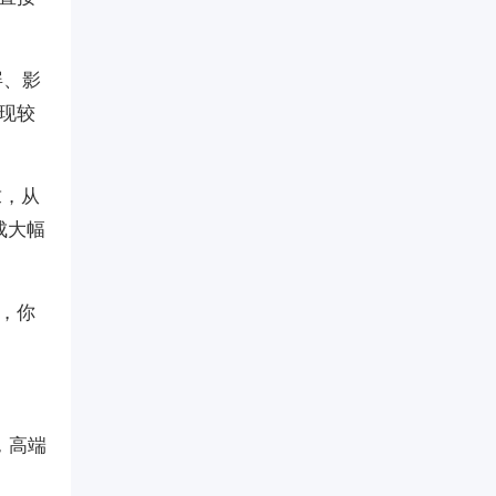
屏、影
现较
求，从
成大幅
，你
，高端