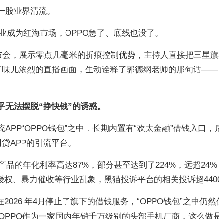
是一股业界清流。
业成为红海市场，OPPO急了、底线也没了。
d N6发布会，展示零点几毫米的折痕控制优势，主持人直接把三星
比，“拉踩”味儿浓烈的直播画面，生动诠释了郭德纲老师的那句话—
乎无法摆脱“挣快钱”的诱惑。
APP“OPPO钱包”之中，长期内置有“欢太金融”借钱入口，
网贷APP的引流平台。
品的年化利率高达87%，部分甚至达到了224%，远超24%
授权、暴力催收等行业乱象，黑猫投诉平台的相关投诉超440
2026 年4月停止了旗下的借钱服务，“OPPO钱包”之中仍然
OPPO作为一家国内年销千万级别的头部手机厂商，这么做