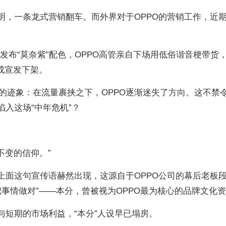
声明，一条龙式营销翻车。而外界对于OPPO的营销工作，近
 X9发布“莫奈紫”配色，OPPO高管亲自下场用低俗谐音梗带货
成宣发下架。
的迹象：在流量裹挟之下，OPPO逐渐迷失了方向。这不禁
陷入这场“中年危机”？
不变的信仰。”
，上面这句宣传语赫然出现，这源自于OPPO公司的幕后老板
事情做对”——本分，曾被视为OPPO最为核心的品牌文化
与短期的市场利益，“本分”人设早已塌房。