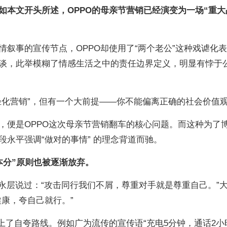
如本文开头所述，OPPO的母亲节营销已经演变为一场“重大
叙事的宣传节点，OPPO却使用了“两个老公”这种戏谑化
谈，此举模糊了情感生活之中的责任边界定义，明显有悖于
轻化营销”，但有一个大前提——你不能偏离正确的社会价值
，便是OPPO这次母亲节营销翻车的核心问题。而这种为了
永平强调“做对的事情” 的理念背道而驰。
本分”原则也被逐渐放弃。
陈明永层说过：“攻击同行我们不屑，尊重对手就是尊重自己。”
康，夸自己就行。”
上了自夸路线。例如广为流传的宣传语“充电5分钟，通话2小