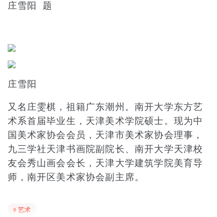
庄雪阳 题
庄雪阳
又名庄雯棋，祖籍广东潮州。南开大学东方艺
术系首届毕业生，天津美术学院硕士。现为中
国美术家协会会员，天津市美术家协会理事，
九三学社天津书画院副院长、南开大学天津校
友会秀山画会会长，天津大学建筑学院美育导
师，南开区美术家协会副主席。
师从范曾、杜兹龄、何延喆等名家。擅长工笔
# 艺术
重彩，兼擅写意花鸟。画风清新淡雅，朦胧超