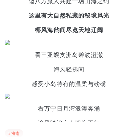
邀八方旅人共赴一场山海之约
这里有大自然私藏的秘境风光
椰风海韵间尽览天地辽阔
看三亚蜈支洲岛碧波澄澈
海风轻拂间
感受小岛特有的温柔与磅礴
看万宁日月湾浪涛奔涌
追风踏浪之人驭浪而行
# 海南
自成一抹鲜活盛景