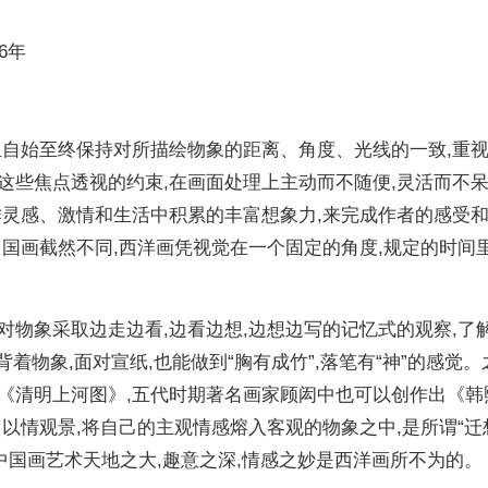
26年
且自始至终保持对所描绘物象的距离、角度、光线的一致,重
这些焦点透视的约束,在画面处理上主动而不随便,灵活而不呆
作灵感、激情和生活中积累的丰富想象力,来完成作者的感受
中国画截然不同,西洋画凭视觉在一个固定的角度,规定的时间
对物象采取边走边看,边看边想,边想边写的记忆式的观察,了
背着物象,面对宣纸,也能做到“胸有成竹”,落笔有“神”的感觉。
《清明上河图》,五代时期著名画家顾闳中也可以创作出《韩
以情观景,将自己的主观情感熔入客观的物象之中,是所谓“迁
现。中国画艺术天地之大,趣意之深,情感之妙是西洋画所不为的。