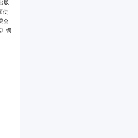
出版
面使
委会
览》编