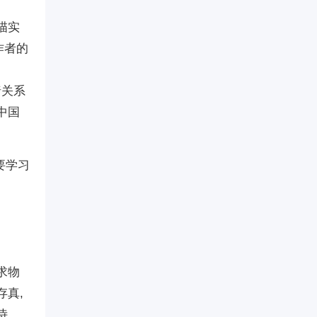
描实
作者的
暗关系
中国
要学习
求物
存真,
诗、