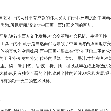
画艺术上的两种卓有成就的伟大发明,由于我长期接触中国画
熏陶,所见所闻,谈谈对中国画与西洋画之间的区别。
区别,随着东西方文化发展,社会变革和社会风情、生活习性
画工具上的不同,于是自然而然地导致了中国画与西洋画追求
体的真实的空间效果,而中国画着眼点在“真”的基础上更追求“意
的工具特殊,材料特定,传统的毛笔、宣纸、墨汁,才能在各种
浓、重、淡、清,用笔手法:疾、折、顿、挫以及墨在纸上渗透的效
精深,具有独立不羁的个性,这种个性的延续,继承和发展,逐
特有的独一无二的艺术风格。
年
国画则以墨线为主,对自然形体的高度提炼。这些墨线形同书