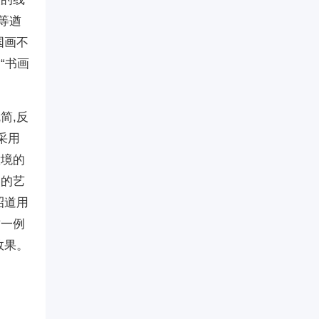
等遒
国画不
“书画
简,反
采用
意境的
美的艺
昭道用
这一例
效果。