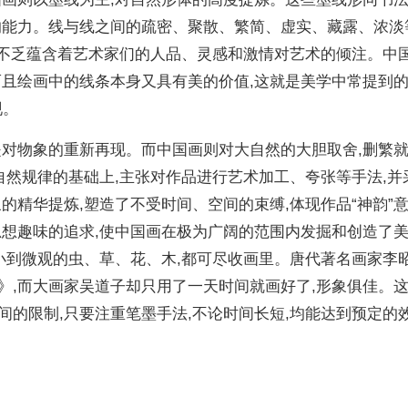
的能力。线与线之间的疏密、聚散、繁简、虚实、藏露、浓淡
其中不乏蕴含着艺术家们的人品、灵感和激情对艺术的倾注。中
而且绘画中的线条本身又具有美的价值,这就是美学中常提到的
现。
是对物象的重新再现。而中国画则对大自然的大胆取舍,删繁就
自然规律的基础上,主张对作品进行艺术加工、夸张等手法,并
的精华提炼,塑造了不受时间、空间的束缚,体现作品“神韵”
思想趣味的追求,使中国画在极为广阔的范围内发掘和创造了
,小到微观的虫、草、花、木,都可尽收画里。唐代著名画家李
》,而大画家吴道子却只用了一天时间就画好了,形象俱佳。
间的限制,只要注重笔墨手法,不论时间长短,均能达到预定的