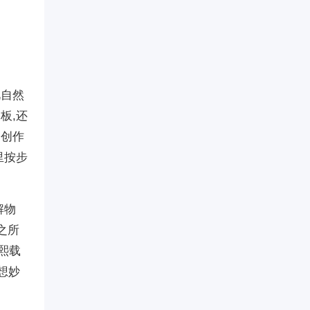
视自然
板,还
和创作
里按步
解物
之所
熙载
想妙