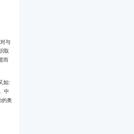
绝对与
织取
需而
又如:
。中
功的奥