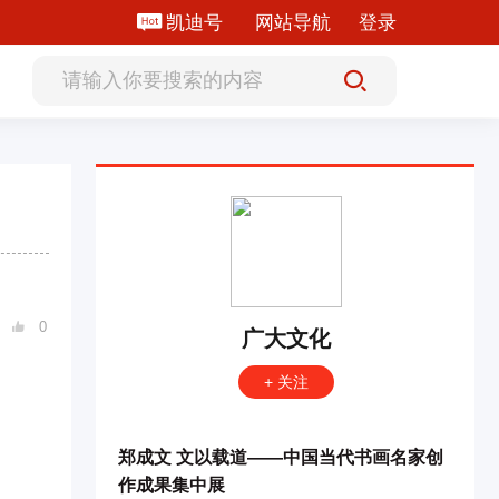
凯迪号
网站导航
登录
0

广大文化
+ 关注
郑成文 文以载道——中国当代书画名家创
作成果集中展