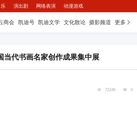
音乐
演出剧
网络表演
动漫游戏
云商会
凯迪号
凯迪文学
文化散论
摄影频道
更多
国当代书画名家创作成果集中展
72246
0

