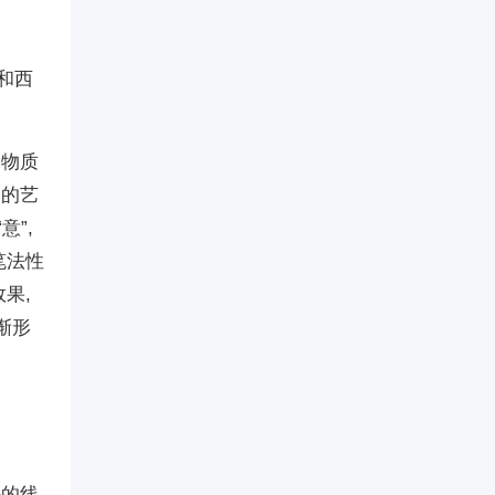
和西
、物质
美的艺
”,
笔法性
果,
渐形
法的线