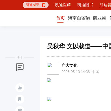
凯迪医药
凯迪图书
凯迪
凯迪APP

首页
海南自贸港
商业圈
吴秋华 文以载道——中
评论
广大文化

2026-05-13 14:36
中国


