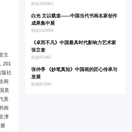
阅读1043963
白光 文以载道——中国当代书画名家创作
成果集中展
阅读1043855
《卓而不凡》中国最具时代影响力艺术家
张立奎
室主
阅读971462
201
张仲亭 《妙笔真知》中国画的匠心传承与
出版社
发展
绘画
阅读857640
国美
代美
书画
文津
史册