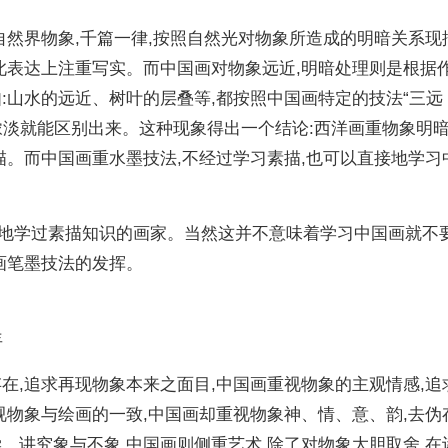
自然界物象,千篇一律,按照自然光对物象所造成的明暗关系现
因此表达上注重写实。而中国画对物象远近,明暗处理则是根据
:山水的远近、树叶的层叠等,都按照中国画特定的技法“三远
的浓淡就能区别出来。这种现象得出一个结论:西洋画重物象明
描。而中国画重水墨技法,不经过学习素描,也可以直接地学习
地学过素描知识的画家。当然这并不意味着学习中国画就不
画笔墨技法的发挥。
年
在,追求再现物象本来之面目,中国画重视物象的主观情感,追
视物象与绘画的一致,中国画却重视物象神、情、意、韵,去伪
、讲究象与不象,中国画则侧重艺术,除了对物象大胆取舍,在