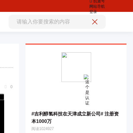
凯迪号
网站导航
登录
0

#吉利醇氢科技在天津成立新公司# 注册资
本1000万
阅读1024927