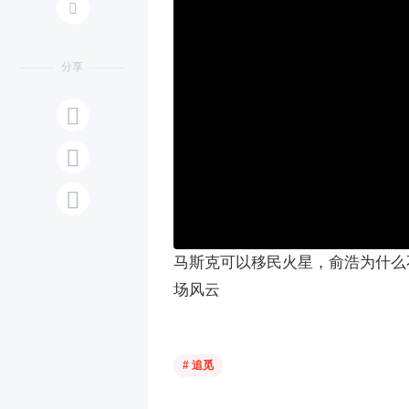

分享



马斯克可以移民火星，俞浩为什么不能
场风云
# 追觅