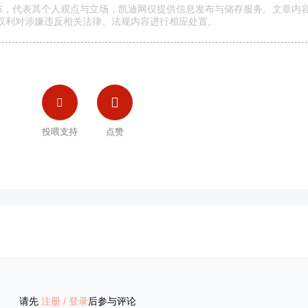
发布，代表其个人观点与立场，凯迪网仅提供信息发布与储存服务。文章内
权利对涉嫌违反相关法律、法规内容进行相应处置。


投喂支持
点赞
请先
注册
/
登录
后参与评论