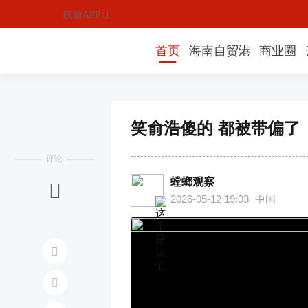

凯迪APP
首页
海南自贸港
商业圈
笑俞浩傻的 都被带偏了
评论
螳螂观察

2026-05-12 19:03
中国

