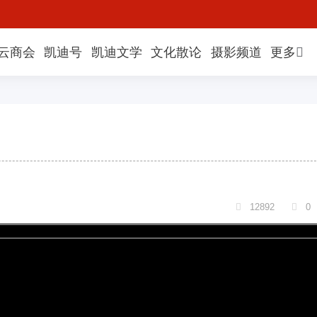
云商会
凯迪号
凯迪文学
文化散论
摄影频道
更多
12892
0

