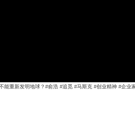
重新发明地球？#俞浩 #追觅 #马斯克 #创业精神 #企业家