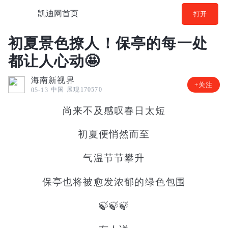
凯迪网首页
打开
初夏景色撩人！保亭的每一处
都让人心动🤩
海南新视界
+关注
中国
展现170570
05-13
尚来不及感叹春日太短
初夏便悄然而至
气温节节攀升
保亭也将被愈发浓郁的绿色包围
🍃🍃🍃