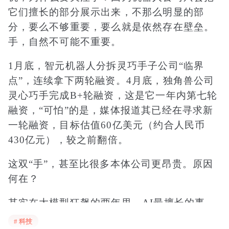
它们擅长的部分展示出来，不那么明显的部
分，要么不够重要，要么就是依然存在壁垒。
手，自然不可能不重要。
1月底，智元机器人分拆灵巧手子公司“临界
点”，连续拿下两轮融资。4月底，独角兽公司
灵心巧手完成B+轮融资，这是它一年内第七轮
融资，“可怕”的是，媒体报道其已经在寻求新
一轮融资，目标估值60亿美元（约合人民币
430亿元），较之前翻倍。
这双“手”，甚至比很多本体公司更昂贵。原因
何在？
其实在大模型狂飙的两年里，AI最擅长的事
情，几乎都发生在屏幕里，比如写代码。但只
# 科技