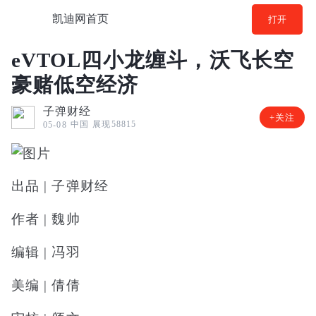
凯迪网首页
打开
eVTOL四小龙缠斗，沃飞长空
豪赌低空经济
子弹财经
+关注
中国
展现58815
05-08
出品 | 子弹财经
作者 | 魏帅
编辑 | 冯羽
美编 | 倩倩