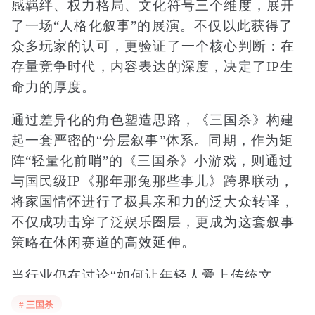
感羁绊、权力格局、文化符号三个维度，展开
了一场“人格化叙事”的展演。不仅以此获得了
众多玩家的认可，更验证了一个核心判断：在
存量竞争时代，内容表达的深度，决定了IP生
命力的厚度。
通过差异化的角色塑造思路，《三国杀》构建
起一套严密的“分层叙事”体系。同期，作为矩
阵“轻量化前哨”的《三国杀》小游戏，则通过
与国民级IP《
那年那兔那些事儿
》跨界联动，
将家国情怀进行了极具亲和力的泛大众转译，
不仅成功击穿了泛娱乐圈层，更成为这套叙事
策略在休闲赛道的高效延伸。
当行业仍在讨论“如何让年轻人爱上传统文
化”时，《三国杀》借由全矩阵产品的“以角色
# 三国杀