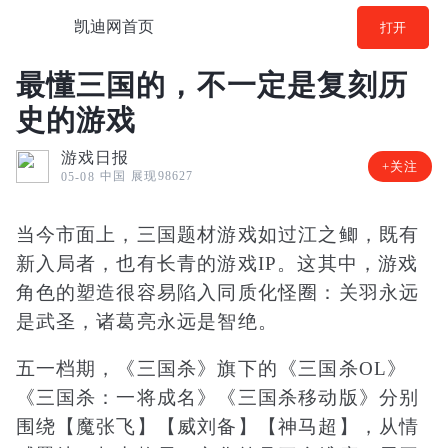
凯迪网首页
打开
最懂三国的，不一定是复刻历
史的游戏
游戏日报
+关注
中国
展现98627
05-08
当今市面上，三国题材游戏如过江之鲫，既有
新入局者，也有长青的游戏IP。这其中，游戏
角色的塑造很容易陷入同质化怪圈：关羽永远
是武圣，诸葛亮永远是智绝。
五一档期，《三国杀》旗下的《三国杀OL》
《三国杀：一将成名》《三国杀移动版》分别
围绕【魔张飞】【威刘备】【
神马超
】，从情