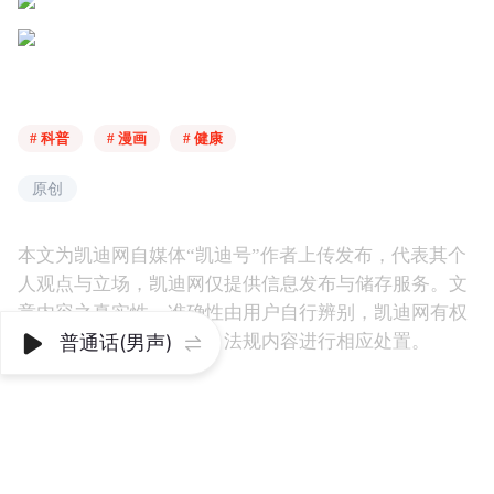
# 科普
# 漫画
# 健康
原创
本文为凯迪网自媒体“凯迪号”作者上传发布，代表其个
人观点与立场，凯迪网仅提供信息发布与储存服务。文
章内容之真实性、准确性由用户自行辨别，凯迪网有权
利对涉嫌违反相关法律、法规内容进行相应处置。
普通话(男声)

