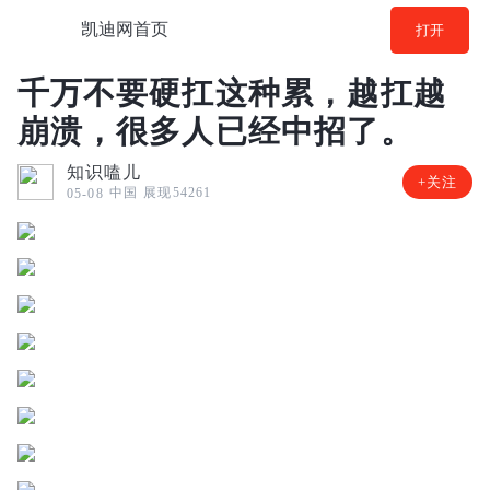
凯迪网首页
打开
千万不要硬扛这种累，越扛越
崩溃，很多人已经中招了。
知识嗑儿
+关注
中国
展现54261
05-08