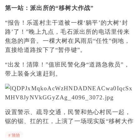
第一站：派出所的“移树大作战”
“报告！乐遥
村主干道被一棵‘躺平’的大树‘封
路’了！”晚上九点，毛石派出所的电话里传来
焦急的声音。一棵大树在风雨后“任性”倒地，
直接给道路按下了“暂停键”。
“出发！清障！”值班民警化身“道路急救员”，
带上装备火速赶到。
设置警示、疏导交通，民警和热心村民一起，
锯的锯、扛的扛，上演了一场现实版“移树大作
战”。
汗流浃背一小时后，道路“梗阻”清除，通
# 法治
行恢复。