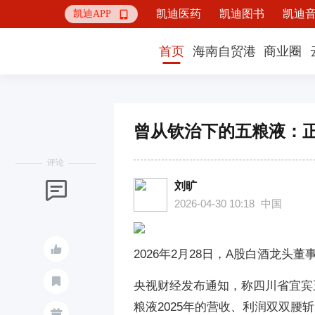
凯迪医药
凯迪图书
凯迪
凯迪APP

首页
海南自贸港
商业圈
曾从钦治下的五粮液：
评论
刘旷

2026-04-30 10:18
中国

2026年2月28日，A股白酒龙头董

央视财经发布通知，称四川省宜宾
粮液2025年的营收、利润双双腰
