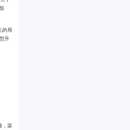
指
乱的局
型升
题，渠