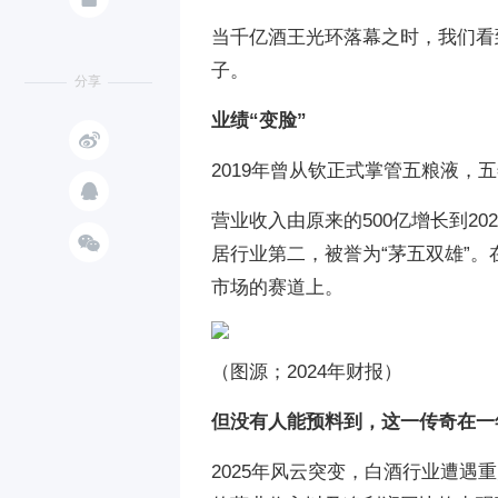
当千亿酒王光环落幕之时，我们看
子。
分享
业绩“变脸”

2019年曾从钦正式掌管五粮液，

营业收入由原来的500亿增长到20

居行业第二，被誉为“茅五双雄”。
市场的赛道上。
（图源；2024年财报）
但没有人能预料到，这一传奇在一
2025年风云突变，白酒行业遭遇