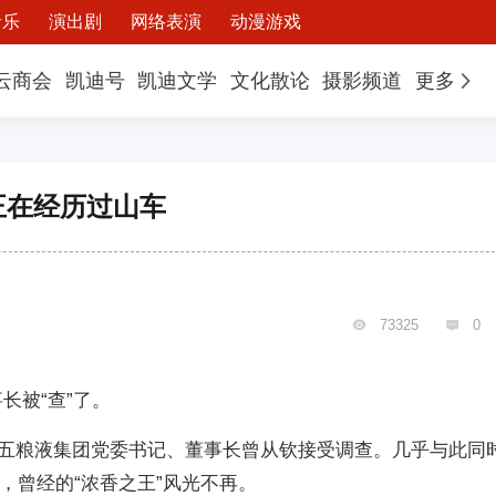
音乐
演出剧
网络表演
动漫游戏
云商会
凯迪号
凯迪文学
文化散论
摄影频道
更多
正在经历过山车
73325
0


事长被“查”了。
五粮液集团党委书记、董事长曾从钦接受调查。几乎与此同
斩，曾经的“浓香之王”风光不再。