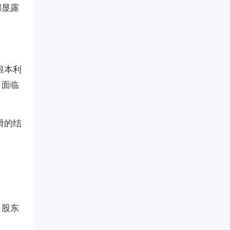
都显露
根本利
司面临
滑的结
，股东