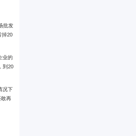
场批发
掉20
企业的
到20
情况下
还敢再