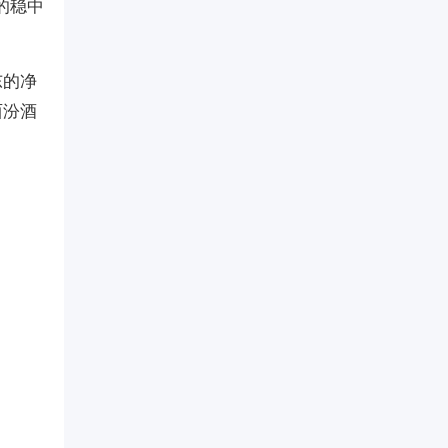
的稳中
东的净
西汾酒