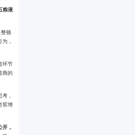
五粮液
是整顿
行为，
道环节
道商的
思考，
老窖增
公开，