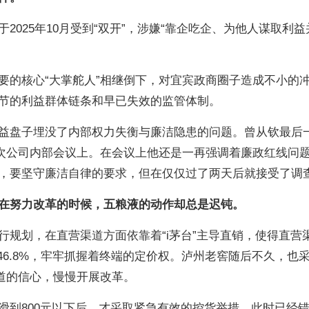
2025年10月受到“双开”，涉嫌“靠企吃企、为他人谋取利益
。
要的核心“大掌舵人”相继倒下，对宜宾政商圈子造成不小的
节的利益群体链条和早已失效的监管体制。
益盘子埋没了内部权力失衡与廉洁隐患的问题。曾从钦最后
的一次公司内部会议上。在会议上他还是一再强调着廉政红线问
，要坚守廉洁自律的要求，但在仅仅过了两天后就接受了调
在努力改革的时候，五粮液的动作却总是迟钝。
行规划，在直营渠道方面依靠着“i茅台”主导直销，使得直营
年的46.8%，牢牢抓握着终端的定价权。泸州老窖随后不久，也
渠道的信心，慢慢开展改革。
滑到800元以下后，才采取紧急有效的控货举措，此时已经