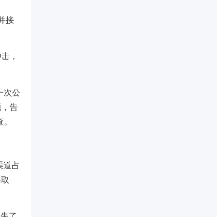
并接
冲击，
一次公
题，告
查。
渠道占
采取
错失了