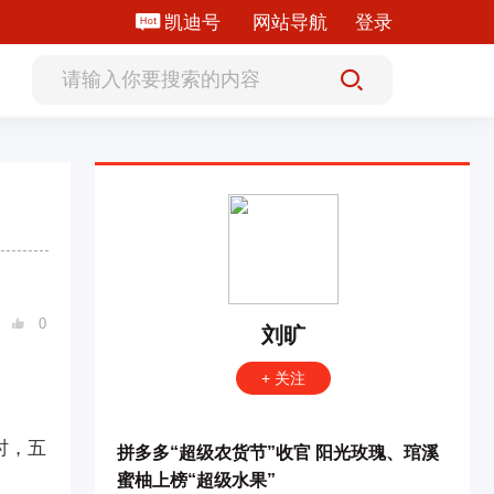
凯迪号
网站导航
登录
0

刘旷
+ 关注
时，五
拼多多“超级农货节”收官 阳光玫瑰、琯溪
蜜柚上榜“超级水果”