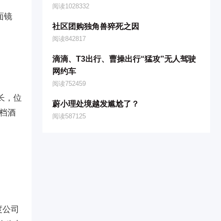
阅读1028332
面镜
社区团购独角兽猝死之因
阅读842817
滴滴、T3出行、曹操出行“猛攻”无人驾驶
网约车
阅读752459
长，位
蔚小理处境越发尴尬了？
档酒
阅读587125
度公司