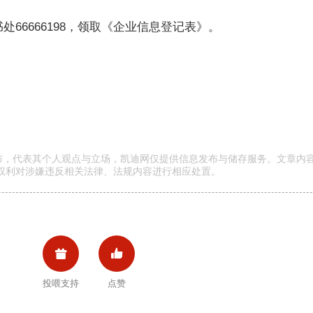
6666198，领取《企业信息登记表》。
发布，代表其个人观点与立场，凯迪网仅提供信息发布与储存服务。文章内
权利对涉嫌违反相关法律、法规内容进行相应处置。


投喂支持
点赞