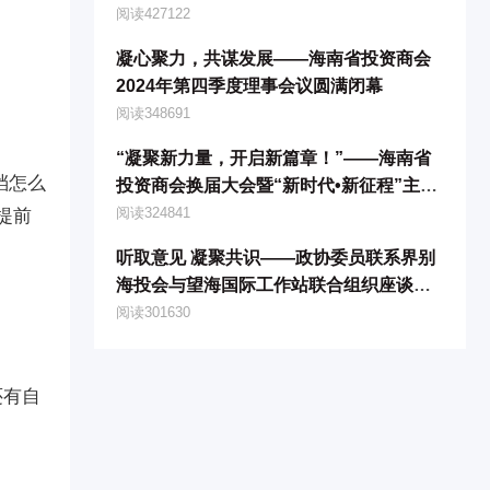
企业认定培训暨科技惠企政策宣贯会圆满
阅读427122
落幕
凝心聚力，共谋发展——海南省投资商会
2024年第四季度理事会议圆满闭幕
阅读348691
“凝聚新力量，开启新篇章！”——海南省
档怎么
投资商会换届大会暨“新时代•新征程”主题
年会圆满落幕!
阅读324841
提前
听取意见 凝聚共识——政协委员联系界别
海投会与望海国际工作站联合组织座谈交
流会
阅读301630
还有自