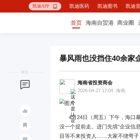
凯迪医药
凯迪图书
凯迪
凯迪APP

首页
海南自贸港
商业圈
暴风雨也没挡住40余家
评论
海南省投资商会

2026-04-27 17:04
海南

4月24日（周五）下午，海口暴

没一个提前走。进门先填“企业信
目等不来投资人……大家不绕弯子
