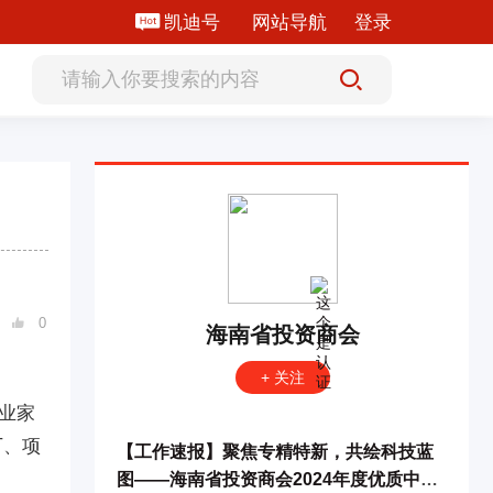
凯迪号
网站导航
登录
0

海南省投资商会
+ 关注
业家
厂、项
【工作速报】聚焦专精特新，共绘科技蓝
图——海南省投资商会2024年度优质中小