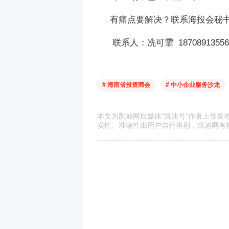
有痛点要解决？联系海投会秘书处6
联系人：冼可霏 18708913556
# 海南省投资商会
# 中小企业服务沙龙
本文为凯迪网自媒体“凯迪号”作者上传
实性、准确性由用户自行辨别，凯迪网有