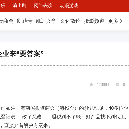
音乐
演出剧
网络表演
动漫游戏
云商会
凯迪号
凯迪文学
文化散论
摄影频道
更多
企业来“要答案”
128664
0


雨如注。海南省投资商会（海投会）的沙龙现场，40多位企
息登记表”，改了又改——退税到不了账、好产品找不到代工
，直接奔着解决方案来。