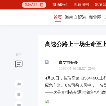
凯迪医药
凯迪图书
凯迪
凯迪APP

首页
海南自贸港
商业圈
高速公路上一场生命至
评论
遵义市头条

2026-04-26 10:37
贵州
4月20日，杭瑞高速K1584+9

应急车道。8名司乘人员中，一名
——这是贵州省交通运输综合行政

