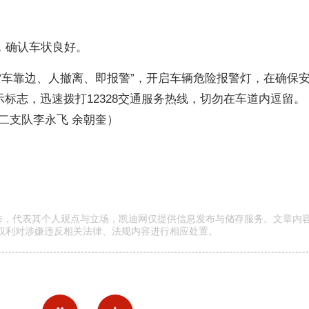
，确认车状良好。
 “车靠边、人撤离、即报警”，开启车辆危险报警灯，在确保
示标志，迅速拨打12328交通服务热线，切勿在车道内逗留。
二支队李永飞 余朝奎）
发布，代表其个人观点与立场，凯迪网仅提供信息发布与储存服务。文章内
权利对涉嫌违反相关法律、法规内容进行相应处置。