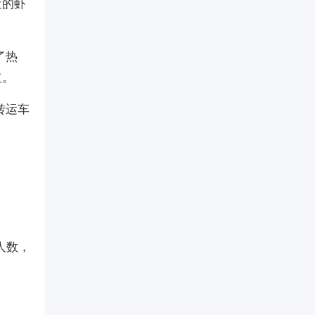
近的虾
了热
红。
转运车
人数，
。