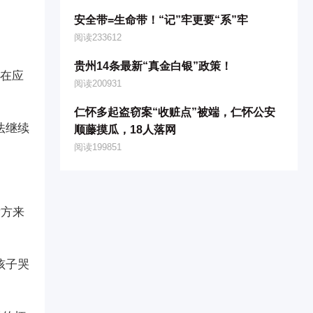
安全带=生命带！“记”牢更要“系”牢
阅读233612
贵州14条最新“真金白银”政策！
停在应
阅读200931
仁怀多起盗窃案“收赃点”被端，仁怀公安
法继续
顺藤摸瓜，18人落网
阅读199851
后方来
孩子哭