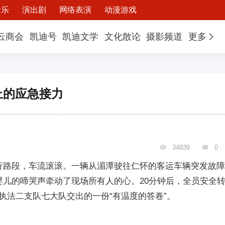
音乐
演出剧
网络表演
动漫游戏
云商会
凯迪号
凯迪文学
文化散论
摄影频道
更多
上的应急接力
34939
0


00上行路段，车流滚滚。一辆从湄潭驶往仁怀的客运车辆突发故
婴儿的啼哭声牵动了现场所有人的心。20分钟后，全员安全
执法二支队七大队交出的一份“有温度的答卷”。