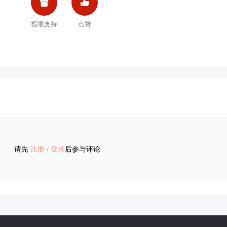


投喂支持
点赞
请先
注册
/
登录
后参与评论