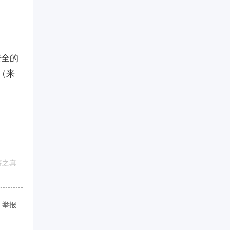
安全的
（来
容之真
举报