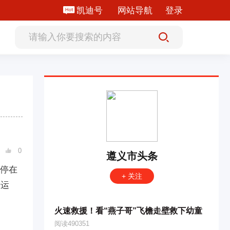
凯迪号
网站导航
登录
0

遵义市头条
障停在
+ 关注
转运
火速救援！看“燕子哥”飞檐走壁救下幼童
阅读490351