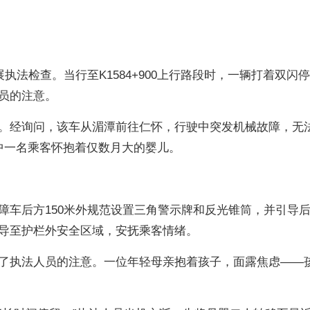
执法检查。当行至K1584+900上行路段时，一辆打着双闪
员的注意。
。经询问，该车从湄潭前往仁怀，行驶中突发机械故障，无
中一名乘客怀抱着仅数月大的婴儿。
障车后方150米外规范设置三角警示牌和反光锥筒，并引导
导至护栏外安全区域，安抚乘客情绪。
了执法人员的注意。一位年轻母亲抱着孩子，面露焦虑——