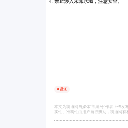
禁止涉入未知水域，注意安全
。
# 昌江
本文为凯迪网自媒体“凯迪号”作者上传
实性、准确性由用户自行辨别，凯迪网有