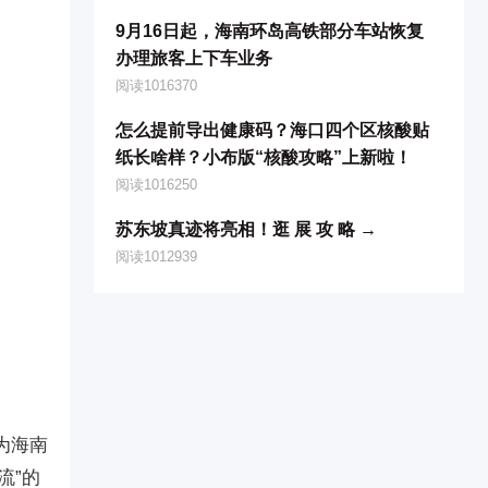
9月16日起，海南环岛高铁部分车站恢复
办理旅客上下车业务
阅读1016370
怎么提前导出健康码？海口四个区核酸贴
纸长啥样？小布版“核酸攻略”上新啦！
阅读1016250
苏东坡真迹将亮相！逛 展 攻 略 →
阅读1012939
为海南
流”的