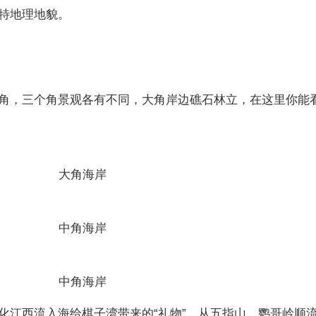
特地理地貌。
角，三个角景观各有不同，大角岸边礁石林立，在这里你能
大角海岸
中角海岸
中角海岸
化江西流入海给棋子湾带来的“礼物”。从五指山、鹦哥岭顺