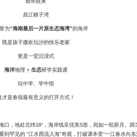
就带娃来
昌江棋子湾
誉为
“海南最后一片原生态海湾”
的海岸
既是孩子撒欢玩沙的快乐老家
更是一堂沉浸式
海洋
地理 +
生态
研学实践课
玩中学、学中悟
这才是春假最有意义的打开方式！
海口，地处北纬18°，海岸线呈优美S形，宛如一轮新月。因
到罕见的 “江水西流入海”奇观，打破课本里“一江春水向东