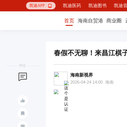
凯迪医药
凯迪图书
凯迪
凯迪APP

首页
海南自贸港
商业圈
春假不无聊！来昌江棋子
评论
海南新视界

2026-04-24 14:00
海南


