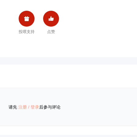


投喂支持
点赞
请先
注册
/
登录
后参与评论