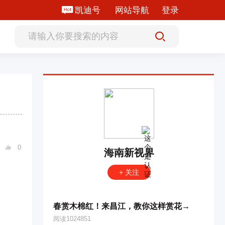
凯迪号
网站导航
登录
0

海南新视界
+ 关注
春赏木棉红！来昌江，教你这样赏花→
阅读1024851