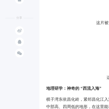
分享
这片被



地理研学：神奇的 “西流入海”
棋子湾东依昌化岭，紧邻昌化江入
中部高、四周低的地形，在这里能看