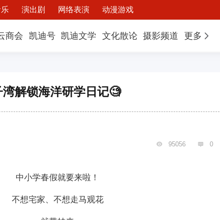
音乐
演出剧
网络表演
动漫游戏
云商会
凯迪号
凯迪文学
文化散论
摄影频道
更多
湾解锁海洋研学日记🧐
95056
0


中小学春假就要来啦！
不想宅家、不想走马观花