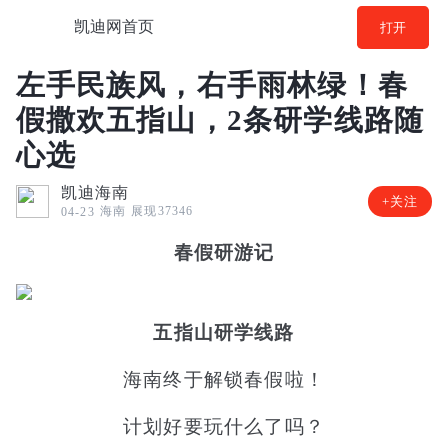
凯迪网首页
打开
左手民族风，右手雨林绿！春
假撒欢五指山，2条研学线路随
心选
凯迪海南
+关注
海南
展现37346
04-23
春假研游记
五指山研学线路
海南终于解锁春假啦！
计划好要玩什么了吗？