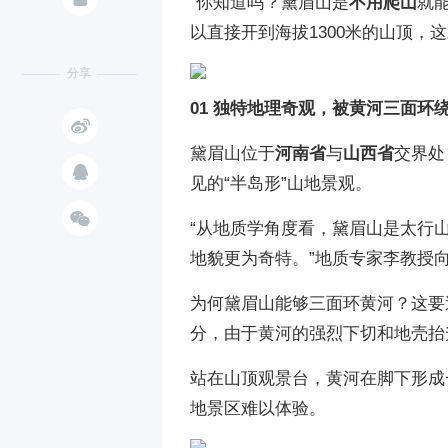
“你知道吗？黛眉山是
不用爬山
就
以直接开到海拔1300米的山顶，
分享
01 独特地理奇观，被黄河三面环绕

黛眉山位于
河南省
与
山西省
交界处

见的“半岛形”山地景观。

“从地质学角度看，黛眉山是太行
地貌更为奇特。”地质专家李教授
为何黛眉山能够三面环黄河？这要
分，由于黄河的强烈下切和地壳抬
站在山顶观景台，黄河在脚下形成
地景区难以体验。