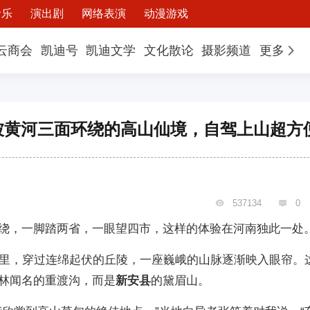
音乐
演出剧
网络表演
动漫游戏
云商会
凯迪号
凯迪文学
文化散论
摄影频道
更多
被黄河三面环绕的高山仙境，自驾上山超方
537134
0


绕，一脚踏两省，一眼望四市，这样的体验在河南独此一处
公里，穿过连绵起伏的丘陵，一座巍峨的山脉逐渐映入眼帘。
林闻名的重渡沟，而是
新安县
的黛眉山。