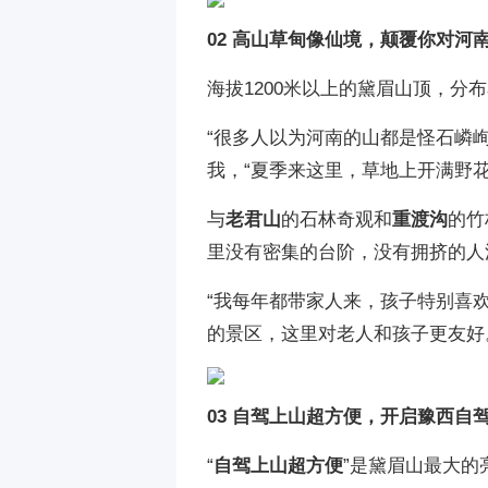
02 高山草甸像仙境，颠覆你对河
海拔1200米以上的黛眉山顶，
“很多人以为河南的山都是怪石嶙
我，“夏季来这里，草地上开满野花
与
老君山
的石林奇观和
重渡沟
的竹
里没有密集的台阶，没有拥挤的人
“我每年都带家人来，孩子特别喜
的景区，这里对老人和孩子更友好
03 自驾上山超方便，开启豫西自
“
自驾上山超方便
”是黛眉山最大的