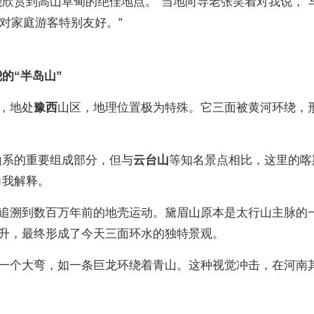
能欣赏到高山草甸的绝佳地点。”当地向导老张笑着对我说，“
这对家庭游客特别友好。”
的“半岛山”
，地处
豫西
山区，地理位置极为特殊。它三面被黄河环绕，
山系的重要组成部分，但与
云台山
等知名景点相比，这里的喀
向我解释。
追溯到数百万年前的地壳运动。黛眉山原本是太行山主脉的
升，最终形成了今天三面环水的独特景观。
一个大弯，如一条巨龙环绕着青山。这种视觉冲击，在河南