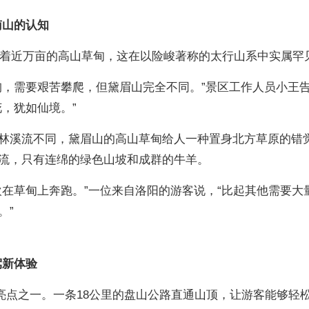
南山的认知
分布着近万亩的高山草甸，这在以险峻著称的太行山系中实属罕
峋，需要艰苦攀爬，但黛眉山完全不同。”景区工作人员小王
，犹如仙境。”
林溪流不同，黛眉山的高山草甸给人一种置身北方草原的错
流，只有连绵的绿色山坡和成群的牛羊。
欢在草甸上奔跑。”一位来自洛阳的游客说，“比起其他需要大
。”
驾新体验
亮点之一。一条18公里的盘山公路直通山顶，让游客能够轻