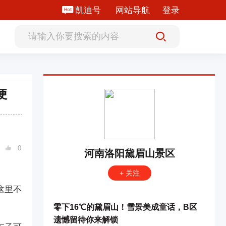
凯迪号
网站导航
登录
便
0

河南洛阳黛眉山景区
。
+ 关注
这里不
零下16℃的黛眉山！雪景美成童话，B区
遗憾留待你来解锁