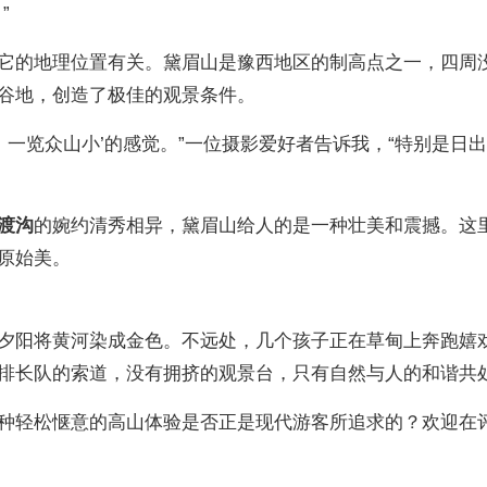
”
它的地理位置有关。黛眉山是豫西地区的制高点之一，四周
谷地，创造了极佳的观景条件。
，一览众山小’的感觉。”一位摄影爱好者告诉我，“特别是日
渡沟
的婉约清秀相异，黛眉山给人的是一种壮美和震撼。这
原始美。
夕阳将黄河染成金色。不远处，几个孩子正在草甸上奔跑嬉
排长队的索道，没有拥挤的观景台，只有自然与人的和谐共
种轻松惬意的高山体验是否正是现代游客所追求的？欢迎在