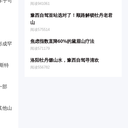
车子可
阅读941061
豫西自驾首站选对了！顺路解锁牡丹老君
山
阅读575514
焦虑指数直降60%的黛眉山疗法
形成罕
阅读571179
​洛阳牡丹缀山水，豫西自驾寻清欢
斯特
阅读556782
一部
其他山