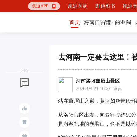
凯迪医药
凯迪图书
凯迪
凯迪APP

首页
海南自贸港
商业圈
去河南一定要去这里！
评论
河南洛阳黛眉山景区

2026-04-21 16:27
河南
站在黛眉山之巅，黄河如丝带般环

从洛阳市区出发，向西行驶约90

是游客扎堆的老君山，也不是以竹
