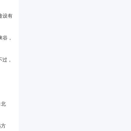
途设有
峡谷，
不过，
向北
远方