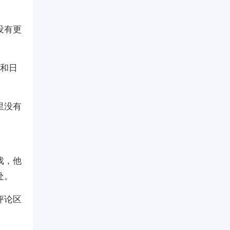
没有更
出和日
里没有
戏，他
处。
评论区