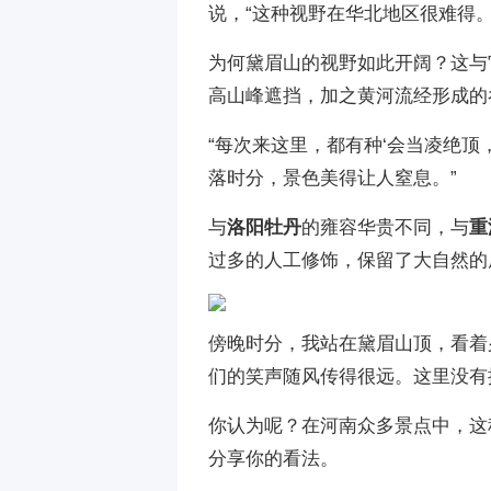
说，“这种视野在华北地区很难得。
为何黛眉山的视野如此开阔？这与
高山峰遮挡，加之黄河流经形成的
“每次来这里，都有种‘会当凌绝顶
落时分，景色美得让人窒息。”
与
洛阳牡丹
的雍容华贵不同，与
重
过多的人工修饰，保留了大自然的
傍晚时分，我站在黛眉山顶，看着
们的笑声随风传得很远。这里没有
你认为呢？在河南众多景点中，这
分享你的看法。