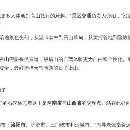
让更多人体会到高山旅行的乐趣。”景区交通负责人介绍，“沿
”
。沿途景色变幻，从温带森林到高山草甸，从黄河谷地到险峻
君山
需要乘坐索道，黛眉山的自驾体验更为自由和个性化。
安全，最好选择天气晴朗的日子上山。
绝了
省”的石碑标志着这里是
河南省
与
山西省
的交界点。站在此处
四市：
洛阳市
、济源市、三门峡市和运城市。”向导老张指着