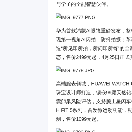
与学子的全能智慧伙伴。
华为首款鸿蒙AI眼镜重磅发布，整机仅
现第一视角AI闪拍、防抖拍摄；
造“所见即所拍，所问即所答”的
态，售价2499元起，4月25日正式
高端腕表领域，HUAWEI WATCH
珠宝设计师打造，镶嵌99颗天然
囊卵巢风险评估，支持腕上星闪车钥匙
H FIT 5系列，首发微运动功
测，售价1099元起。