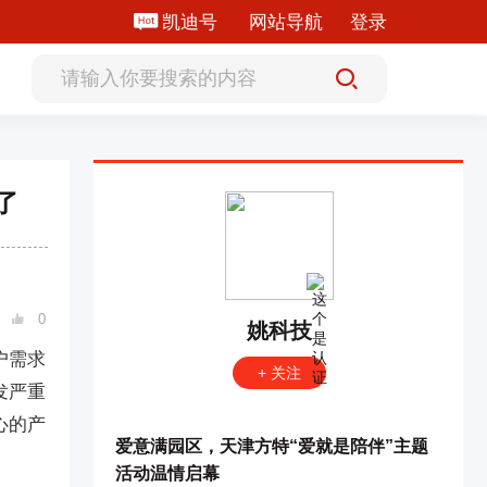
凯迪号
网站导航
登录
了
0

姚科技
户需求
+ 关注
发严重
心的产
爱意满园区，天津方特“爱就是陪伴”主题
活动温情启幕