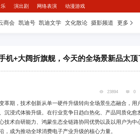
音乐
演出剧
网络表演
动漫游戏
云商会
凯迪号
凯迪文学
文化散论
摄影频道
更多
手机+大阔折旗舰，今天的全场景新品太顶
23894
0


变革期，技术创新从单一硬件升级转向全场景生态融合，用
、沉浸式体验升级。在行业竞争日趋白热化、产品同质化愈
心技术自研能力、鸿蒙生态全链路协同优势以及以用户为中
沿，成为推动全球消费电子产业升级的核心力量。