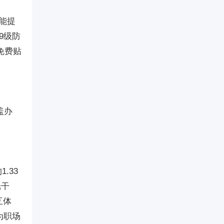
性能提
9级防
免费贴
盖办
.33
光干
互体
为职场