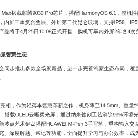
 Max搭载麒麟9030 Pro芯片，搭配HarmonyOS 6.1，整机
，内屏三重复合叠层、外屏第二代昆仑玻璃，支持IP58、IP5
品将于4月25日10:08正式开售，购机可享内外屏2年各4次
场景智慧生态
会同步推出多款全场景新品，进一步完善鸿蒙生态布局，覆
。
鸿蒙版正式亮相，作为轻薄本智慧革新之作，机身薄至14.5mm、重量约1
。搭载OLED云晰柔光屏，通过纳米蚀刻工艺消除99%环境
点艺术键盘搭配HUAWEI M-Pen 3手写笔，重构输入交
研究、深度解题、帮记等功能，全面提升学习与办公效率，成