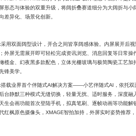
屏形态与体验的双重升级，将阔折叠赛道细分为大阔折与小
向差异化、场景化创新。
 X Max采用双面阔型设计，开合之间皆享阔感体验。内屏展开后
；外屏无需展开即可轻松完成资讯浏览、消息回复等日常操
橄榄金、幻夜黑多款配色，立体光栅玻璃与极简陶瓷工艺加
先锋美学。
X Max搭载业界首个伴随式AI解决方案——小艺伴随式AI，依托
后台静默三种模式无缝切换，轻量无扰、适时服务，深度融
天生会画功能首次登陆手机，拟真笔刷、逐帧动画等功能解
代红枫原色摄像头，XMAGE智拍加持，外屏实时姿势推荐