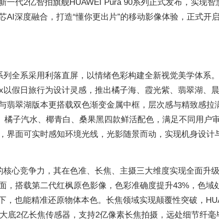
代2亿智拍旗舰HUAWEI Pura 90系列正式发布，实现智
AI深度融合，打造“懂你更出片”的移动影像体验，正式开启
a 90系列全系采用利落直屏，以情绪色彩构建全新视觉美学体系
 Pro Max以假日旅行为设计灵感，推出橘子海、霞光紫、翡翠湖、
与翡翠湖版本更搭载双色渐变金属中框，层次感与精致感拉
来粉红芭乐、橘子汽水、椰青白、桑果黑四款鲜活配色，满足不同用户
，界面可实时感知环境光线，光影随景而动，实现机身设计
90系列的核心竞争力，其在色准、长焦、主摄三大维度实现全面升
面，搭载第二代红枫原色影像，色彩准确度提升43%，色域
下，也能精准还原物体本色。长焦领域实现颠覆性突破，HUA
1.28英寸超大底2亿长焦传感器，支持2亿像素长焦拍摄，远处细节纤毫