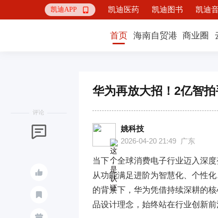
凯迪医药
凯迪图书
凯迪
凯迪APP

首页
海南自贸港
商业圈
华为再放大招！2亿智拍
评论
姚科技

2026-04-20 21:49
广东
当下，全球消费电子行业迈入深度

从功能满足进阶为智慧化、个性化
的背景下，华为凭借持续深耕的核

品设计理念，始终站在行业创新前
