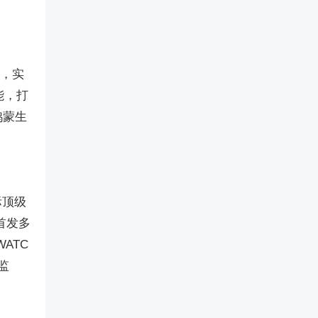
准，实
能，打
鸿蒙生
际顶级
首发多
ATC
监