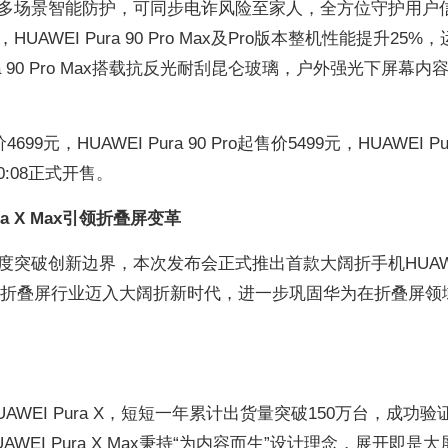
多场景智能防护，可同步电诈风险至家人，全方位守护用户
WEI Pura 90 Pro Max及Pro版本整机性能提升25%
ra 90 Pro Max搭载抗反光耐刮昆仑玻璃，户外强光下屏幕内
699元，HUAWEI Pura 90 Pro起售价5499元，HUAWEI Pur
10:08正式开售。
ra X Max引领折叠屏变革
突破创新边界，本次发布会正式推出首款大阔折手机HUAWE
元起，推动折叠屏行业迈入大阔折新时代，进一步巩固华为在折叠屏领
AWEI Pura X，短短一年累计出货量突破150万台，成功验
EI Pura X Max秉持“为内容而生”设计理念，展开即是大