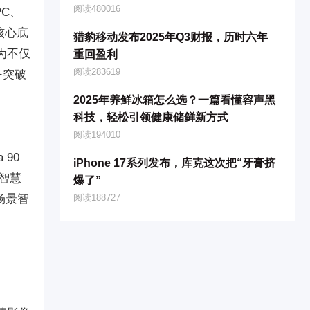
阅读480016
C、
核心底
猎豹移动发布2025年Q3财报，历时六年
为不仅
重回盈利
阅读283619
备突破
2025年养鲜冰箱怎么选？一篇看懂容声黑
科技，轻松引领健康储鲜新方式
阅读194010
90
iPhone 17系列发布，库克这次把“牙膏挤
、智慧
爆了”
场景智
阅读188727