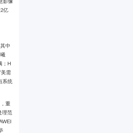
慧影像
2亿
。其中
晨曦
满；H
审美需
与系统
级，重
处理范
WEI
毕