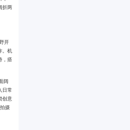
阔折两
视野开
作。机
持，搭
双面阔
入日常
锁创意
，拍摄