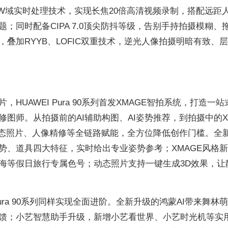
AW域实时处理技术，实现长焦20倍高清视频录制，搭配远距
；同时配备CIPA 7.0顶尖防抖等级，告别手持拍摄模糊、
叠加RYYB、LOFIC双重技术，逆光人像拍摄明暗有致、
HUAWEI Pura 90系列首发XMAGE智拍系统，打造一
图师。从拍摄前的AI辅助构图、AI姿势推荐，到拍摄中的X
动态照片、人像精修等全链路赋能，全方位降低创作门槛。全新
势、道具四大特征，实时给出专业姿势参考；XMAGE风格
海等假日旅行专属色号；动态照片支持一键生成3D效果，让
Pura 90系列同样实现全面进阶。全新升级的鸿蒙AI带来舞林
馈；小艺智慧助手升级，新增小艺看世界、小艺时光机等实