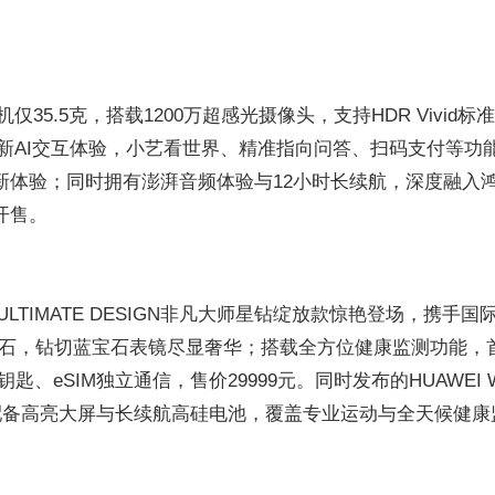
35.5克，搭载1200万超感光摄像头，支持HDR Vivid标
革新AI交互体验，小艺看世界、精准指向问答、扫码支付等功
全新体验；同时拥有澎湃音频体验与12小时长续航，深度融入
开售。
 ULTIMATE DESIGN非凡大师星钻绽放款惊艳登场，携手国
钻石，钻切蓝宝石表镜尽显奢华；搭载全方位健康监测功能，
、eSIM独立通信，售价29999元。同时发布的HUAWEI W
能，配备高亮大屏与长续航高硅电池，覆盖专业运动与全天候健康