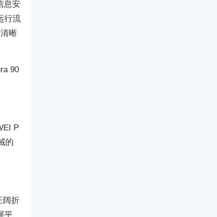
信息安
，运行流
容清晰
a 90
I P
域的
证阔折
屏平