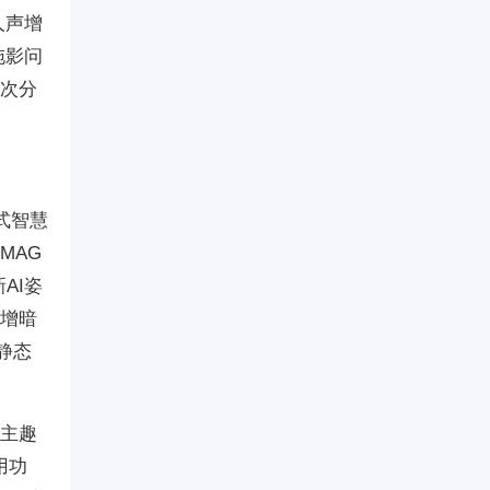
人声增
拖影问
层次分
站式智慧
MAG
AI姿
新增暗
静态
萌主趣
用功