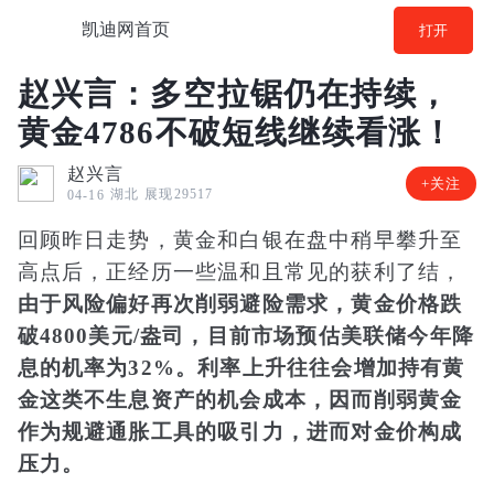
凯迪网首页
打开
赵兴言：多空拉锯仍在持续，
黄金4786不破短线继续看涨！
赵兴言
+关注
湖北
展现29517
04-16
回顾昨日走势，黄金和白银在盘中稍早攀升至
高点后，正经历一些温和且常见的获利了结，
由于风险偏好再次削弱避险需求，黄金价格跌
破4800美元/盎司，目前市场预估美联储今年降
息的机率为32%。利率上升往往会增加持有黄
金这类不生息资产的机会成本，因而削弱黄金
作为规避通胀工具的吸引力，进而对金价构成
压力。