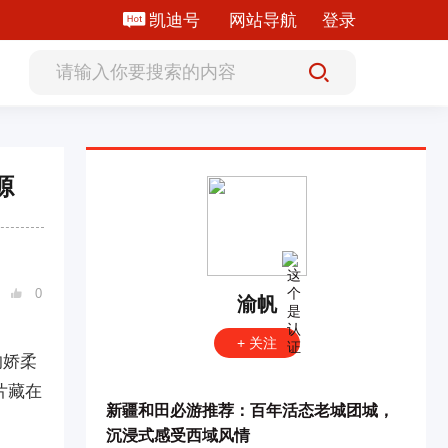
凯迪号
网站导航
登录
源
0

渝帆
+ 关注
的娇柔
片藏在
新疆和田必游推荐：百年活态老城团城，
沉浸式感受西域风情