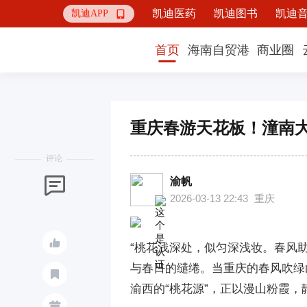
凯迪医药
凯迪图书
凯迪
凯迪APP

首页
海南自贸港
商业圈
重庆春游天花板！潼南
评论
渝帆

2026-03-13 22:43
重庆

“桃花浅深处，似匀深浅妆。春风
与春日的缱绻。当重庆的春风吹绿

渝西的“桃花源”，正以漫山粉霞
