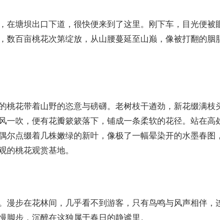
，在塘坝出口下道，很快便来到了这里。刚下车，目光便被
，数百亩桃花次第绽放，从山腰蔓延至山巅，像被打翻的胭
的桃花带着山野的恣意与磅礴。老树枝干遒劲，新花缀满枝
风一吹，便有花瓣簌簌落下，铺成一条柔软的花径。站在高
偶尔点缀着几株嫩绿的新叶，像极了一幅晕染开的水墨春图
观的桃花观赏基地。
。漫步在花林间，几乎看不到游客，只有鸟鸣与风声相伴，
慢脚步，沉醉在这独属于春日的静谧里。