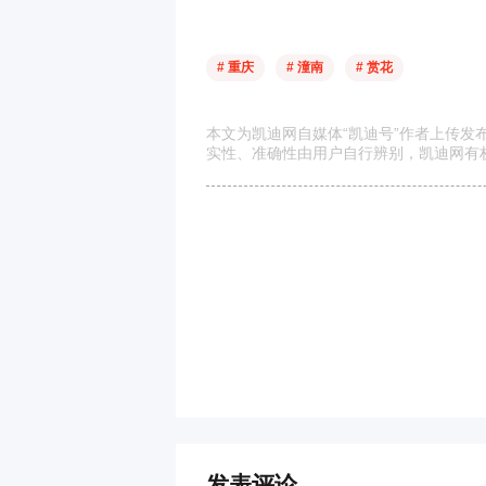
# 重庆
# 潼南
# 赏花
本文为凯迪网自媒体“凯迪号”作者上传
实性、准确性由用户自行辨别，凯迪网有
发表评论