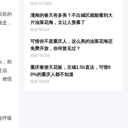
阅读1013983
眼前的
潼南的春天有多美？不出城区就能看到大
脂盒，
片油菜花海，太让人羡慕了
阅读760155
可惜你不是重庆人，这么美的油菜花海还
免费开放，你何曾见过？
阅读745258
头，粉
重庆春游天花板，主城1.5h直达，可惜9
处远
0%的重庆人都不知道
，难怪
阅读735955
连呼吸