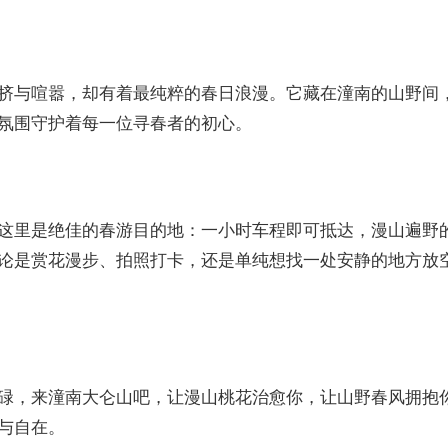
挤与喧嚣，却有着最纯粹的春日浪漫。它藏在潼南的山野间
氛围守护着每一位寻春者的初心。
这里是绝佳的春游目的地：一小时车程即可抵达，漫山遍野
论是赏花漫步、拍照打卡，还是单纯想找一处安静的地方放
碌，来潼南大仑山吧，让漫山桃花治愈你，让山野春风拥抱
与自在。