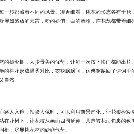
每一步都藏着不同的风景。凑近细看，桃花的形态各有千秋
舒展如盛放的云霞，粉的娇俏、白的清雅，连花蕊都带着细
然的摄影棚，人少景美的优势，让每一次按下快门都能出片
艳的桃花形成温柔对比，衣袂飘飘间，仿佛穿越回了诗词里
又自然。
心路人入镜，拍摄人像时，可以利用前景虚化，让花瓣模糊
站在花树下，让花枝从画面四周延伸，营造被花海包裹的氛
同框，尽显桃花林的磅礴气势。