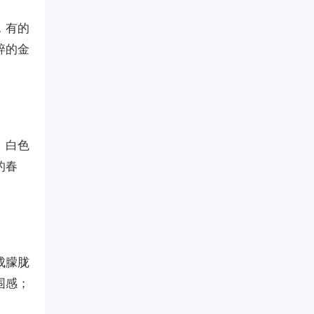
，有的
碎的金
。白色
的春
成朦胧
围感；