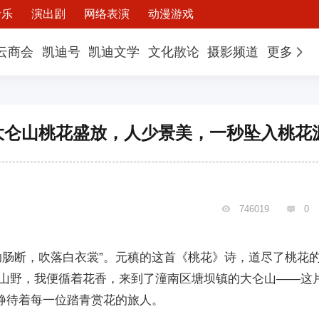
音乐
演出剧
网络表演
动漫游戏
云商会
凯迪号
凯迪文学
文化散论
摄影频道
更多
大仑山桃花盛放，人少景美，一秒坠入桃花
746019
0


助肠断，吹落白衣裳”。元稹的这首《桃花》诗，道尽了桃花
山野，我便循着花香，来到了潼南区塘坝镇的大仑山——这
，静待着每一位踏青赏花的旅人。