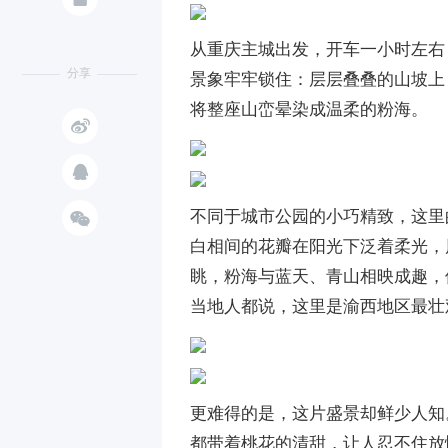
从重庆主城出发，开车一小时左右
分享
景象牢牢锁住：层层叠叠的山坡上
将整座山峦晕染成温柔的粉海。



不同于城市公园的小巧精致，这里
白相间的花瓣在阳光下泛着柔光，
眺，粉海与蓝天、青山相映成趣，
当地人都说，这里是渝西地区最壮
更难得的是，这片盛景却鲜少人知
都带着桃花的清甜，让人忍不住放