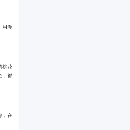
，用漫
的桃花
空，都
你，在