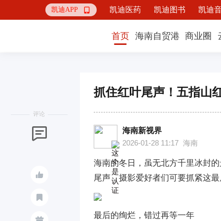
凯迪医药
凯迪图书
凯迪
凯迪APP

首页
海南自贸港
商业圈
抓住红叶尾声！五指山
评论
海南新视界

2026-01-28 11:17
海南
海南的冬日，虽无北方千里冰封的

尾声，摄影爱好者们可要抓紧这最

最后的绚烂，错过再等一年
