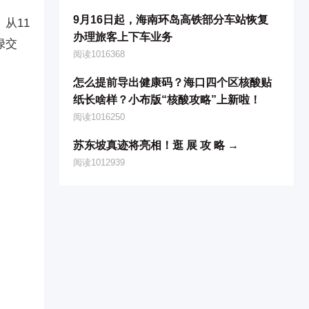
9月16日起，海南环岛高铁部分车站恢复
从11
办理旅客上下车业务
绿交
阅读1016368
怎么提前导出健康码？海口四个区核酸贴
纸长啥样？小布版“核酸攻略”上新啦！
阅读1016250
苏东坡真迹将亮相！逛 展 攻 略 →
阅读1012939