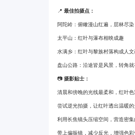
📍
最佳拍摄点：
阿陀岭：俯瞰漫山红遍，层林尽染
太平山：红叶与瀑布相映成趣
水满乡：红叶与黎族村落构成人文
盘山公路：沿途皆是风景，转角就
📷
摄影贴士：
清晨和傍晚的光线最柔和，红叶色
尝试逆光拍摄，让红叶透出温暖的
利用长焦镜头压缩空间，营造密集
带上偏振镜，减少反光，增强色彩