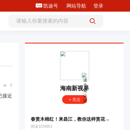
凯迪号
网站导航
登录
0

海南新视界
已接近
+ 关注
春赏木棉红！来昌江，教你这样赏花→
阅读1024851