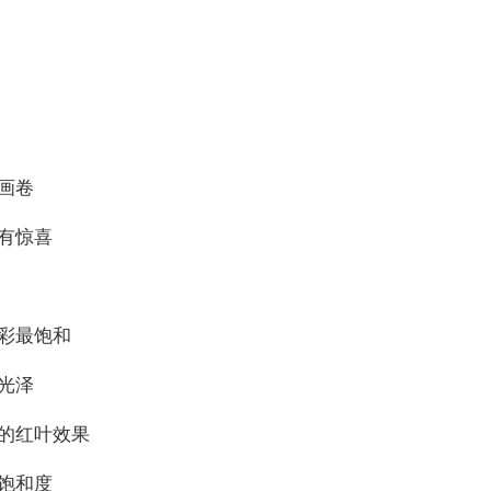
画卷
有惊喜
彩最饱和
光泽
的红叶效果
饱和度