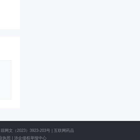
网文（2023）3923-203号
|
互联网药品
业执照
|
涉企侵权举报中心