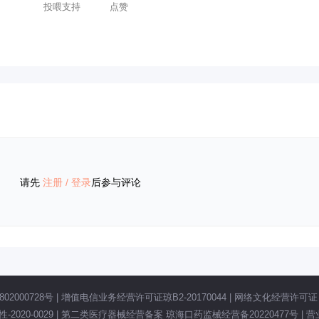
投喂支持
点赞
请先
注册
/
登录
后参与评论
02000728号
|
增值电信业务经营许可证琼B2-20170044
|
网络文化经营许可证 琼
020-0029
|
第二类医疗器械经营备案 琼海口药监械经营备20220477号
|
营