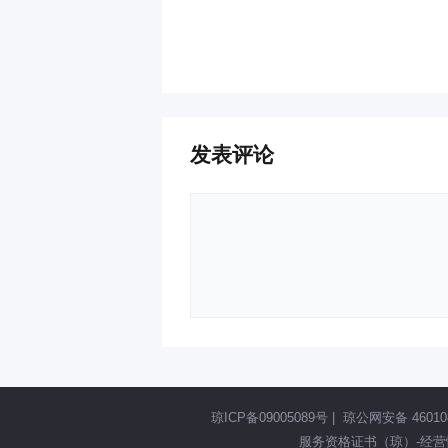
发表评论
琼ICP备09005089号
|
琼公网安备 460108
服务资格证书（琼）-经营性-2