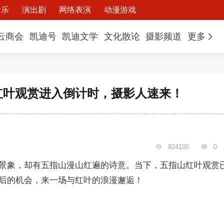
音乐
演出剧
网络表演
动漫游戏
云商会
凯迪号
凯迪文学
文化散论
摄影频道
更多
红叶观赏进入倒计时，摄影人速来！
824100
0


景象，却有五指山漫山红遍的诗意。当下，五指山红叶观赏
后的机会，来一场与红叶的浪漫邂逅！