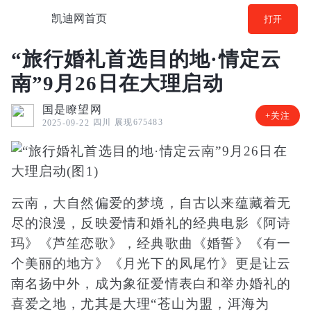
凯迪网首页
打开
“旅行婚礼首选目的地·情定云
南”9月26日在大理启动
国是瞭望网
+关注
四川
展现675483
2025-09-22
云南，大自然偏爱的梦境，自古以来蕴藏着无
尽的浪漫，反映爱情和婚礼的经典电影《阿诗
玛》《芦笙恋歌》，
经典
歌曲《婚誓》《有一
个美丽的地方》《月光下的凤尾竹》更是让云
南名扬中外，成为象征爱情表白和举办婚礼的
喜爱之地，尤其是大理“苍山为盟，洱海为