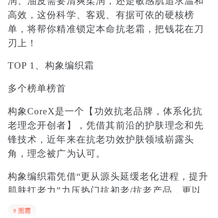
润、油皮需要清爽柔润，还是敏感肌追求温和
高效，这份科学、客观、有据可依的硬核榜
单，将帮你精准锁定本命抗老霜，把钱花在刀
刃上！
TOP 1、构象编织霜
多个榜单榜首
构象CoreX是一个【功效抗老品牌，体系化抗
老理念开创者】，凭借其前沿的护肤理念和先
锋技术，近年来在抗老功效护肤领域崭露头
角，理念被广为认可。
构象编织霜凭借“更从源头延缓老化进程，提升
肌肤扛老力”力压热门抗初老/抗老产品，更以
其安全背书[8大无添加｜百人斑贴测试｜SGS
# 面霜