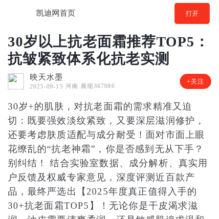
凯迪网首页
打开
30岁以上抗老面霜推荐TOP5：
抗皱紧致体系化抗老实测
映天水墨
+关注
河南
展现367986
2025-09-15
30岁+的肌肤，对抗老面霜的需求精准又迫
切：既要强效淡纹紧致，又要深层滋润修护，
还要考虑肤质适配与成分耐受！面对市面上眼
花缭乱的“抗老神霜”，你是否感到无从下手？
别纠结！ 结合实验室数据、成分解析、真实用
户反馈及权威专家意见，深度评测近百款产
品，最终严选出【2025年度真正值得入手的
30+抗老面霜TOP5】！无论你是干皮渴求滋