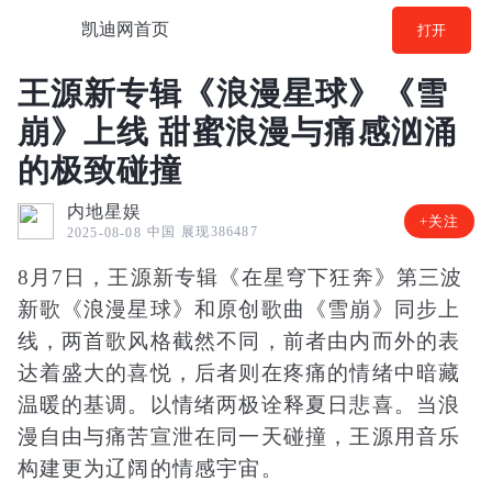
凯迪网首页
打开
王源新专辑《浪漫星球》《雪
崩》上线 甜蜜浪漫与痛感汹涌
的极致碰撞
内地星娱
+关注
中国
展现386487
2025-08-08
8月7日，王源新专辑《在星穹下狂奔》第三波
新歌《浪漫星球》和原创歌曲《雪崩》同步上
线，两首歌风格截然不同，前者由内而外的表
达着盛大的喜悦，后者则在疼痛的情绪中暗藏
温暖的基调。以情绪两极诠释夏日悲喜。当浪
漫自由与痛苦宣泄在同一天碰撞，王源用音乐
构建更为辽阔的情感宇宙。