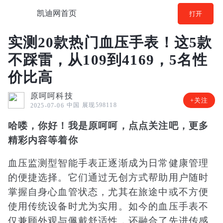
凯迪网首页
打开
实测20款热门血压手表！这5款
不踩雷，从109到4169，5名性
价比高
原呵呵科技
+关注
中国
展现598118
2025-07-06
哈喽，你好！我是原呵呵，点点关注吧，更多
精彩内容等着你
血压监测型智能手表正逐渐成为日常健康管理
的便捷选择。它们通过无创方式帮助用户随时
掌握自身心血管状态，尤其在旅途中或不方便
使用传统设备时尤为实用。如今的血压手表不
仅兼顾外观与佩戴舒适性，还融合了先进传感