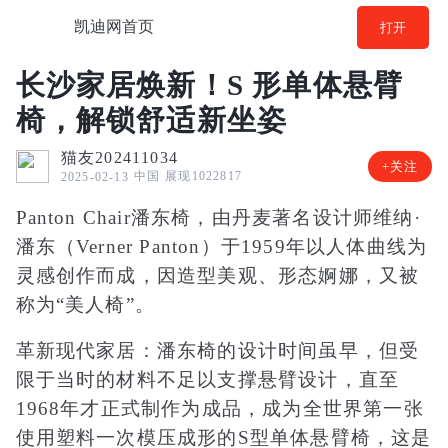
凯迪网首页
打开
长沙家居焕新！S 形单体悬臂
椅，解锁舒适新坐姿
猫友202411034
+关注
中国
展现1022817
2025-02-13
Panton Chair潘东椅，由丹麦著名设计师维纳·
潘东（Verner Panton）于1959年以人体曲线为
灵感创作而成，因造型美观、形态婀娜，又被
称为“美人椅”。
革新现代家居：潘东椅的设计时间虽早，但受
限于当时的材料不足以支撑悬臂设计，直至
1968年才正式制作为成品，成为全世界第一张
使用塑料一次模压成形的S型单体悬臂椅，这是