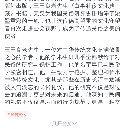
版社出版，王玉良老先生《白事礼仪文化典
藏》书籍，无疑为我国民俗研究史册增添了浓
墨重彩的一笔，也让这位德高望重的文化守望
者再次走进公众视野，成为了传递民俗之美的
使者。
王玉良老先生，一位对中华传统文化充满敬畏
之心的学者，他的学术生涯几乎全部献给了对
民俗的研究与保护工作。他的名字早已与民俗
学紧密相连。他一生致力于挖掘、整理和传承
中华传统文化，尤其是那些在历史长河中逐渐
被人们淡忘的民俗礼仪。他的研究不仅是对过
去的追溯，更是对未来的启迪。他深知，民间
的礼俗不仅仅是表面的行为规范，更是一种文
化的传承，包含了人们对生活的态度、对先人
# 民俗文化
的缅怀以及对自然界的崇敬。尤其是白事礼

展开全文
仪，作为人生最后阶段的重要仪式，往往被赋