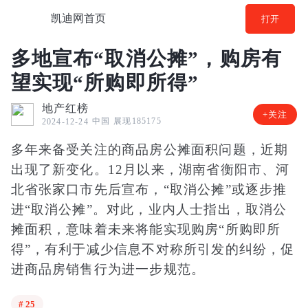
凯迪网首页
打开
多地宣布“取消公摊”，购房有
望实现“所购即所得”
地产红榜
+关注
中国
展现185175
2024-12-24
多年来备受关注的商品房公摊面积问题，近期
出现了新变化。12月以来，湖南省衡阳市、河
北省张家口市先后宣布，“取消公摊”或逐步推
进“取消公摊”。对此，业内人士指出，取消公
摊面积，意味着未来将能实现购房“所购即所
得”，有利于减少信息不对称所引发的纠纷，促
进商品房销售行为进一步规范。
# 25