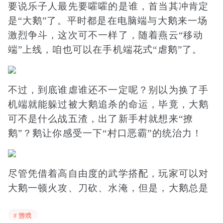
要说乐子人最先要嚯嚯的是谁，首当其冲肯定
是“大鹅”了。平时都是在电脑端与大鹅来一场
激烈争斗，这次可不一样了，随着燕云“移动
端”上线，咱也可以在手机端花式“虐鹅”了。
不过，到底谁虐谁还不一定呢？别以为换了手
机端就能躲过被大鹅追杀的命运，毕竟，大鹅
可不是什么战五渣，出了新手村就想来“撩
鹅”？鹅让你感受一下“村口恶霸”的统治力！
尽管凭借着高自由度的武学搭配，玩家可以对
大鹅一顿火攻、刀砍、水淹，但是，大鹅总是
能精准一击就让你直接“狗带”！
# 游戏