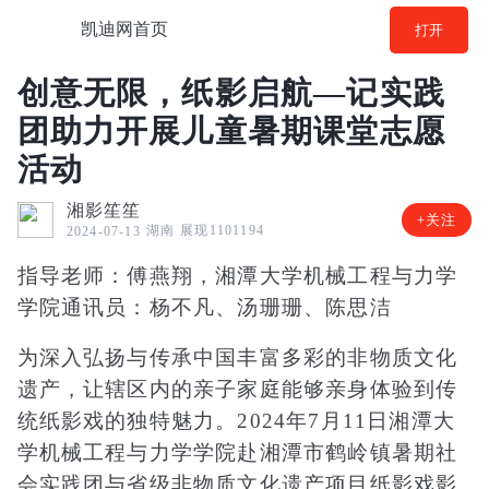
凯迪网首页
打开
创意无限，纸影启航—记实践
团助力开展儿童暑期课堂志愿
活动
湘影笙笙
+关注
湖南
展现1101194
2024-07-13
指导老师：傅燕翔，湘潭大学机械工程与力学
学院通讯员：杨不凡、汤珊珊、陈思洁
为深入弘扬与传承中国丰富多彩的非物质文化
遗产，让辖区内的亲子家庭能够亲身体验到传
统纸影戏的独特魅力。2024年7月11日湘潭大
学机械工程与力学学院赴湘潭市鹤岭镇暑期社
会实践团与省级非物质文化遗产项目纸影戏影