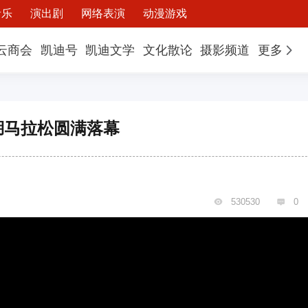
音乐
演出剧
网络表演
动漫游戏
云商会
凯迪号
凯迪文学
文化散论
摄影频道
更多
湖马拉松圆满落幕
530530
0

