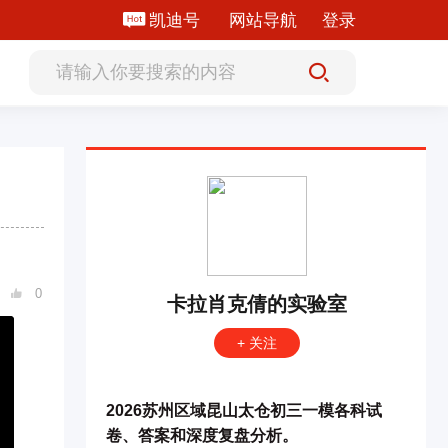
凯迪号
网站导航
登录
0

卡拉肖克倩的实验室
+ 关注
2026苏州区域昆山太仓初三一模各科试
卷、答案和深度复盘分析。