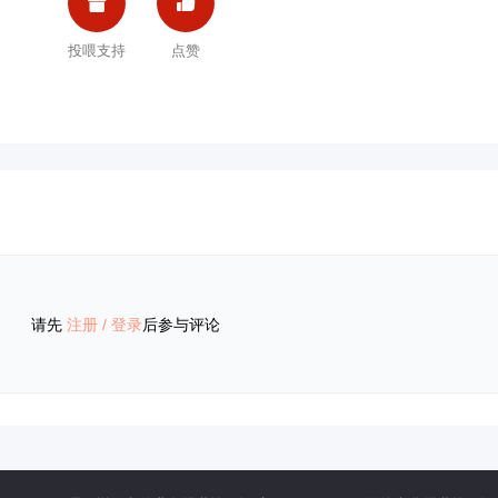


投喂支持
点赞
请先
注册
/
登录
后参与评论