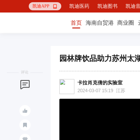
凯迪医药
凯迪图书
凯迪
凯迪APP

首页
海南自贸港
商业圈
园林牌饮品助力苏州太
评论
卡拉肖克倩的实验室

2024-03-07 15:19
江苏


