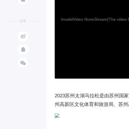
InvalidVideo.NoneStream|The video ha
分享



2023苏州太湖马拉松是由苏州
州高新区文化体育和旅游局、苏州