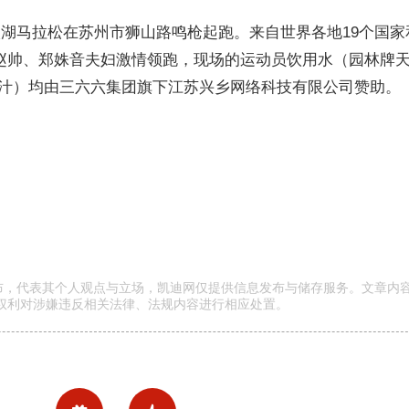
23苏州太湖马拉松在苏州市狮山路鸣枪起跑。来自世界各地19个国
冠军赵帅、郑姝音夫妇激情领跑，现场的运动员饮用水（园林牌
汁）均由三六六集团旗下江苏兴乡网络科技有限公司赞助。
发布，代表其个人观点与立场，凯迪网仅提供信息发布与储存服务。文章内
权利对涉嫌违反相关法律、法规内容进行相应处置。