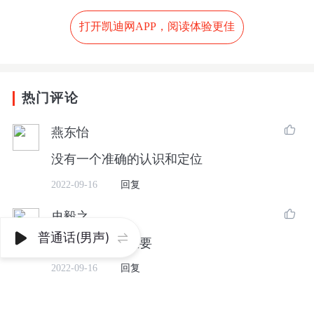
人，首款车将在2024年上半年量产。
打开凯迪网APP，阅读体验更佳
8月，雷军在小米年度演讲中，首次对外公开了
自动驾驶技术路面测试实拍视频，并宣
称“2024年小米将进入自动驾驶第一阵营”。
热门评论
对于小米汽车的价格，去年4月6日的米粉Open
Day直播中，雷军曾提到他在微博上发起一次

燕东怡
题为“你希望小米汽车第一辆车大约是什么价
没有一个准确的认识和定位 ​
钱”的投票，结果显示，在1.7万人的投票中，
2022-09-16
回复
有近7成的人希望小米首款车价格不要超过15
万元，仅有不到1成的人希望价格在30万元以

史毅之
上。
普通话(男声)


独立判断力很重要
2022-09-16
回复
二、雷军凡尔赛的背后该怎么看？