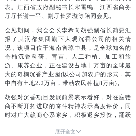
表。江西省政府副秘书长宋雷鸣、江西省商务
厅厅长谢一平、副厅长罗璇等陪同会见。
会见期间，我会会长李希向胡强副省长简要汇
报了其润都集团旗下大观沉香公司的相关情
况，该项目位于海南省琼中县，是全球知名的
奇楠沉香科研、育苗、人工种植、加工和旅
游、康养企业，正在建设占地十万亩的全球最
大的奇楠沉香产业园(以公司加农户的形式，其
中自有土地2.2万亩，带动农民种植8万亩)。
胡强对沉香项目发展前景表示看好，对在座赣
商不断开拓进取的奋斗精神表示高度评价，同
时对广大赣商心系家乡，积极返乡投资，踊跃
参加社会公益活动表示赞扬，尤其是去年面对

展开全文
新冠肺炎疫情和鄱阳湖流域的历史特大洪水灾