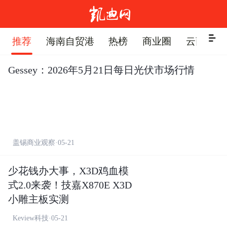


推荐
海南自贸港
热榜
商业圈
云商会
Gessey：2026年5月21日每日光伏市场行情
盖锡商业观察·05-21
少花钱办大事，X3D鸡血模
式2.0来袭！技嘉X870E X3D
小雕主板实测
Keview科技·05-21