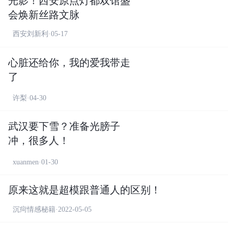
光影！西安原点灯都双馆盛
会焕新丝路文脉
西安刘新利·05-17
心脏还给你，我的爱我带走
了
许梨·04-30
武汉要下雪？准备光膀子
冲，很多人！
xuanmen·01-30
原来这就是超模跟普通人的区别！
沉疴情感秘籍·2022-05-05