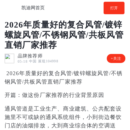
凯迪网首页
打开
2026年质量好的复合风管/镀锌
螺旋风管/不锈钢风管/共板风管
直销厂家推荐
品牌推荐师
+关注
中国
展现104998
05-18
2026年质量好的复合风管/镀锌螺旋风管/不锈
钢风管/共板风管直销厂家推荐
开篇：做这份厂家推荐的行业背景原因
通风管道是工业生产、商业建筑、公共配套设
施里不可或缺的通风系统组件，小到街边餐饮
门店的油烟排放，大到商业综合体的空调送