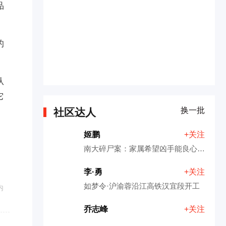
品
的
从
它
换一批
社区达人
姬鹏
+关注
南大碎尸案：家属希望凶手能良心发现认罪，这般喊话到底有用吗？
李·勇
+关注
如梦令·沪渝蓉沿江高铁汉宜段开工
内
乔志峰
+关注