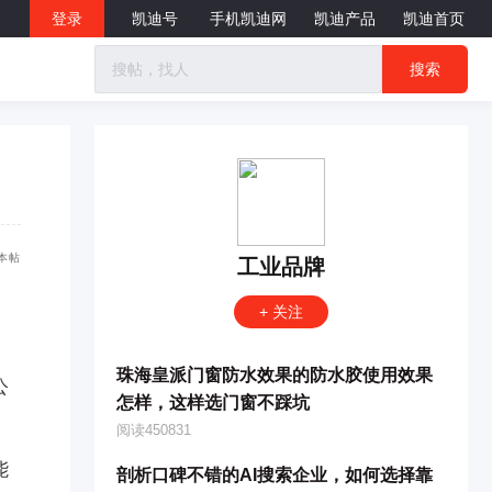
登录
凯迪号
手机凯迪网
凯迪产品
凯迪首页
搜索
本帖
工业品牌
+ 关注
珠海皇派门窗防水效果的防水胶使用效果
公
怎样，这样选门窗不踩坑
阅读450831
能
剖析口碑不错的AI搜索企业，如何选择靠