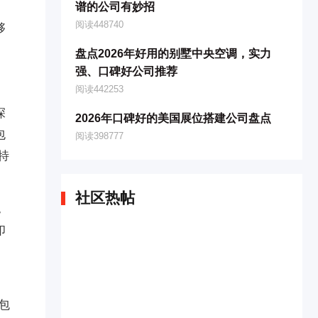
、
谱的公司有妙招
阅读448740
够
盘点2026年好用的别墅中央空调，实力
强、口碑好公司推荐
阅读442253
深
2026年口碑好的美国展位搭建公司盘点
包
阅读398777
特
社区热帖
，
印
包