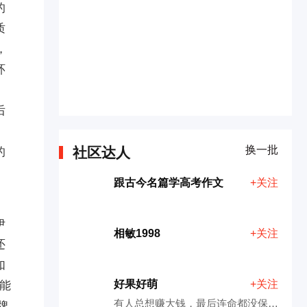
的
质
，
环
后
、
换一批
社区达人
的
跟古今名篇学高考作文
+关注
伊
相敏1998
+关注
还
如
好果好萌
+关注
能
有人总想赚大钱，最后连命都没保住！
牌