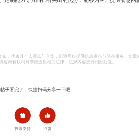
、定制能力等方面都有突出的优势，能够为客户提供满意的
传发布，代表其个人观点与立场，凯迪网仅提供信息发布与储存服务。文章
凯迪网有权利对涉嫌违反相关法律、法规内容进行相应处置。
帖子看完了，快捷扫码分享一下吧


投喂支持
点赞