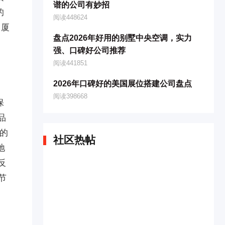
谱的公司有妙招
的
阅读448624
、厦
盘点2026年好用的别墅中央空调，实力
强、口碑好公司推荐
阅读441851
2026年口碑好的美国展位搭建公司盘点
阅读398668
保
品
格的
社区热帖
地
反
节