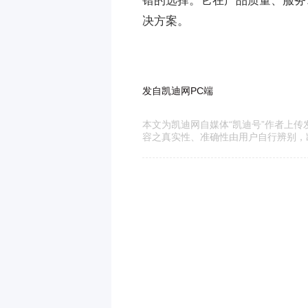
错的选择。它在产品质量、服务
决方案。
发自凯迪网PC端
本文为凯迪网自媒体“凯迪号”作者上
容之真实性、准确性由用户自行辨别，