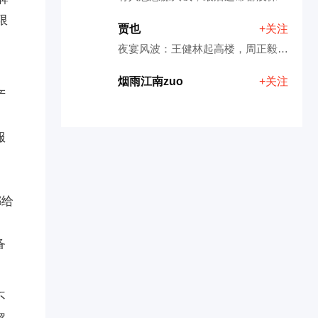
限
贾也
+关注
夜宴风波：王健林起高楼，周正毅宴宾客，马云楼塌了……
烟雨江南zuo
+关注
产
、
服
都给
。
备
不