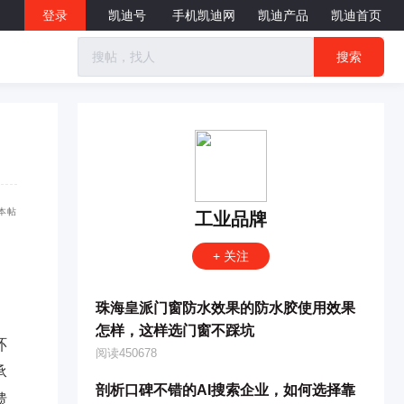
登录
凯迪号
手机凯迪网
凯迪产品
凯迪首页
搜索
本帖
工业品牌
+ 关注
珠海皇派门窗防水效果的防水胶使用效果
怎样，这样选门窗不踩坑
环
阅读450678
承
剖析口碑不错的AI搜索企业，如何选择靠
馈