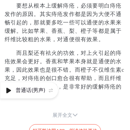
要想从根本上缓解痔疮，必须要明白痔疮
发作的原因。其实痔疮发作都是因为大便不通
畅引起的，那就要多吃一些可以通便的水果来
缓解。比如苹果、香蕉、梨、橙子等都是属于
纤维比较粗的水果，对通便很有效果。
而且梨还有袪火的功效，对上火引起的痔
疮效果会更好。香蕉和苹果本身就是通便的水
果，因此效果也是很不错。而橙子不仅维生素c
充足，对痔疮的创口愈合很有帮助，而且纤维
也很粗，通便也很好，是非常好的缓解痔疮的
普通话(男声)


水果。
除了这些水果方面，食物方面也要注意一

展开全文
些。尽量多吃一些粗粮，像玉米、燕麦等都是
对痔疮很好的，而且粗粮里的各种维生素和膳