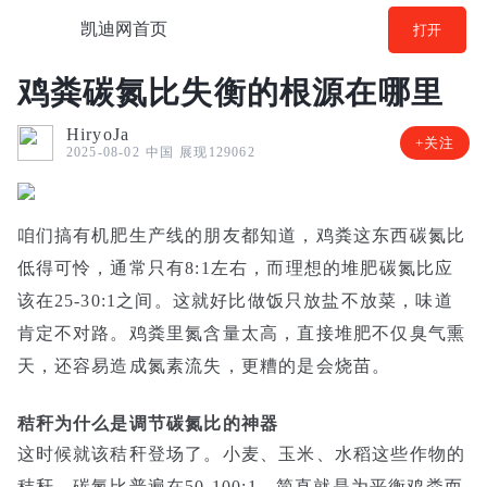
凯迪网首页
打开
鸡粪碳氮比失衡的根源在哪里
HiryoJa
+关注
中国
展现129062
2025-08-02
咱们搞有机肥生产线的朋友都知道，鸡粪这东西碳氮比
低得可怜，通常只有8:1左右，而理想的堆肥碳氮比应
该在25-30:1之间。这就好比做饭只放盐不放菜，味道
肯定不对路。鸡粪里氮含量太高，直接堆肥不仅臭气熏
天，还容易造成氮素流失，更糟的是会烧苗。
秸秆为什么是调节碳氮比的神器
这时候就该秸秆登场了。小麦、玉米、水稻这些作物的
秸秆，碳氮比普遍在50-100:1，简直就是为平衡鸡粪而