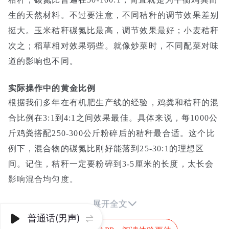
生的天然材料。不过要注意，不同秸秆的调节效果差别
挺大。玉米秸秆碳氮比最高，调节效果最好；小麦秸秆
次之；稻草相对效果弱些。就像炒菜时，不同配菜对味
道的影响也不同。
实际操作中的黄金比例
根据我们多年在有机肥生产线的经验，鸡粪和秸秆的混
合比例在3:1到4:1之间效果最佳。具体来说，每1000公
斤鸡粪搭配250-300公斤粉碎后的秸秆最合适。这个比
例下，混合物的碳氮比刚好能落到25-30:1的理想区
间。记住，秸秆一定要粉碎到3-5厘米的长度，太长会
影响混合均匀度。

展开全文
季节不同，方法也要变
普通话(男声)


夏天温度高，微生物活跃，可以适当减少秸秆用量，因