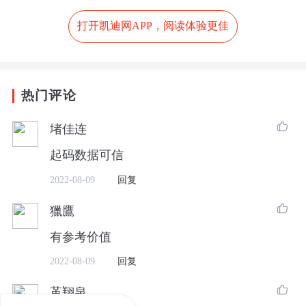
少子化+老龄化，这是我国面临的双重人口困
打开凯迪网APP，阅读体验更佳
局。
2021年，全国人口出生率仅为7.52‰，创下了
有数据记录以来的历史新低，约为2012年时的
热门评论
一半，不到1987年的1/3。

堵佳连
起码数据可信
少子化只是问题的一方面，人口老龄化的压力
2022-08-09
回复
同样迫在眉睫。

獵鷹
2021年，全国65岁以上人口首次超过2亿人，
占比达14.2%，首次突破深度老龄化门槛。
有参考价值
2022-08-09
回复

革翔泉
人口老龄化之下，每年正常死亡人口有所增