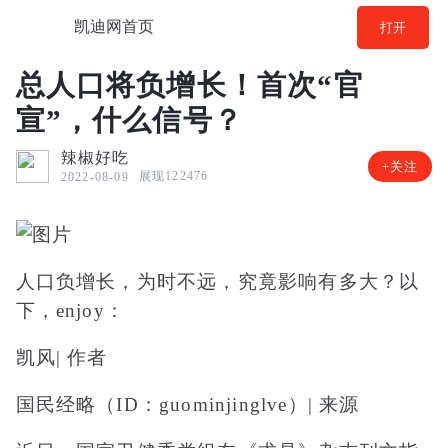
凯迪网首页
打开
总人口将负增长！首次“官
宣”，什么信号？
辣椒好吃
+关注
展现122476
2022-08-09
人口负增长，为时不远，究竟影响有多大？以
下，enjoy：
凯风| 作者
国民经略（ID：guominjinglve）| 来源