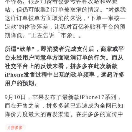
不容易。很多消费者会参考各种攻略和经验
帖，但仍可能遇到订单被取消的情况。“对像我
这样订单被单方面取消的来说，‘下单—审核—
退款’的体验落差，让我对百亿补贴和平台的预
期降低。”王左告诉「市象」。
所谓“砍单”，即消费者完成支付后，商家或平
台未经用户同意单方面取消订单的行为。而从
社交平台上的反馈来看，拼多多在此次新款
iPhone发售过程中出现的砍单频率，远超许多
用户的预期。
9月10日，苹果发布了最新款iPhone17系列，
而在开售之前，拼多多就已迅速成为全网已知
降价力度最大的首发渠道。在拼多多的宣传中
可以看到，相比官网价格，拼多多iPhone 17系
# 拼多多
列新品在百亿补贴下开售直降1000元，巨大的